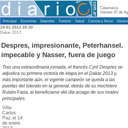
Catamarca
Viernes 07 de A
Principal
Economia
Deportes
Turismo
Salud
Ciencia y Tecno
Genera
14-01-2013 20:30
Dakar 2013
Despres, impresionante, Peterhansel.
impecable y Nasser, fuera de juego
Tras una extraordinaria jornada, el francés Cyril Despres se
adjudica su primera victoria de etapa en el Dakar 2013 y,
más importante aún, el vigente campeón se queda a las
puertas del liderato en la general, detrás de su mochilero
Rubén Faria, al beneficiarse del día aciago de sus rivales
principales.
Villa
Carlos
Paz, el 14
de enero