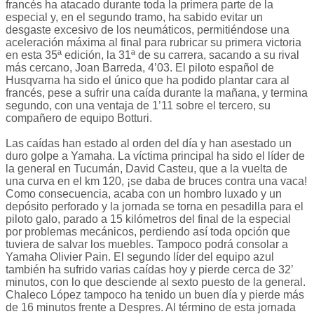
francés ha atacado durante toda la primera parte de la
especial y, en el segundo tramo, ha sabido evitar un
desgaste excesivo de los neumáticos, permitiéndose una
aceleración máxima al final para rubricar su primera victoria
en esta 35ª edición, la 31ª de su carrera, sacando a su rival
más cercano, Joan Barreda, 4’03. El piloto español de
Husqvarna ha sido el único que ha podido plantar cara al
francés, pese a sufrir una caída durante la mañana, y termina
segundo, con una ventaja de 1’11 sobre el tercero, su
compañero de equipo Botturi.
Las caídas han estado al orden del día y han asestado un
duro golpe a Yamaha. La víctima principal ha sido el líder de
la general en Tucumán, David Casteu, que a la vuelta de
una curva en el km 120, ¡se daba de bruces contra una vaca!
Como consecuencia, acaba con un hombro luxado y un
depósito perforado y la jornada se torna en pesadilla para el
piloto galo, parado a 15 kilómetros del final de la especial
por problemas mecánicos, perdiendo así toda opción que
tuviera de salvar los muebles. Tampoco podrá consolar a
Yamaha Olivier Pain. El segundo líder del equipo azul
también ha sufrido varias caídas hoy y pierde cerca de 32’
minutos, con lo que desciende al sexto puesto de la general.
Chaleco López tampoco ha tenido un buen día y pierde más
de 16 minutos frente a Despres. Al término de esta jornada