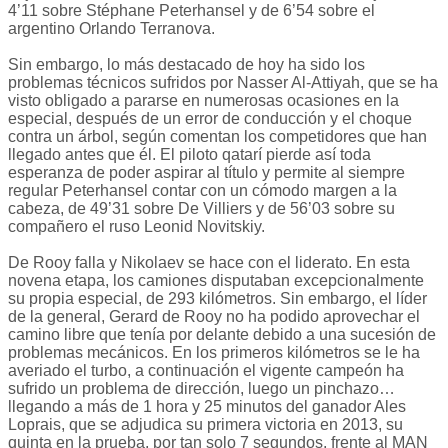
4’11 sobre Stéphane Peterhansel y de 6’54 sobre el
argentino Orlando Terranova.
Sin embargo, lo más destacado de hoy ha sido los
problemas técnicos sufridos por Nasser Al-Attiyah, que se ha
visto obligado a pararse en numerosas ocasiones en la
especial, después de un error de conducción y el choque
contra un árbol, según comentan los competidores que han
llegado antes que él. El piloto qatarí pierde así toda
esperanza de poder aspirar al título y permite al siempre
regular Peterhansel contar con un cómodo margen a la
cabeza, de 49’31 sobre De Villiers y de 56’03 sobre su
compañero el ruso Leonid Novitskiy.
De Rooy falla y Nikolaev se hace con el liderato. En esta
novena etapa, los camiones disputaban excepcionalmente
su propia especial, de 293 kilómetros. Sin embargo, el líder
de la general, Gerard de Rooy no ha podido aprovechar el
camino libre que tenía por delante debido a una sucesión de
problemas mecánicos. En los primeros kilómetros se le ha
averiado el turbo, a continuación el vigente campeón ha
sufrido un problema de dirección, luego un pinchazo…
llegando a más de 1 hora y 25 minutos del ganador Ales
Loprais, que se adjudica su primera victoria en 2013, su
quinta en la prueba, por tan solo 7 segundos, frente al MAN