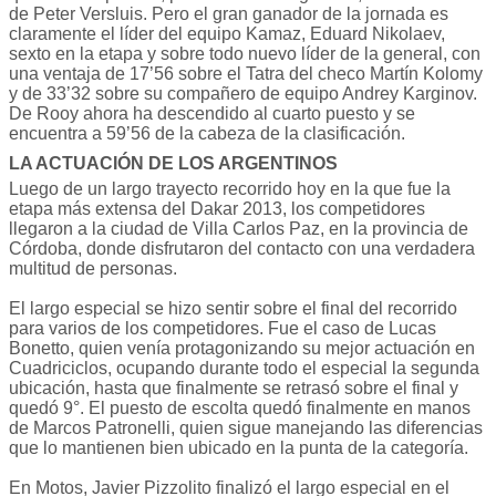
de Peter Versluis. Pero el gran ganador de la jornada es
claramente el líder del equipo Kamaz, Eduard Nikolaev,
sexto en la etapa y sobre todo nuevo líder de la general, con
una ventaja de 17’56 sobre el Tatra del checo Martín Kolomy
y de 33’32 sobre su compañero de equipo Andrey Karginov.
De Rooy ahora ha descendido al cuarto puesto y se
encuentra a 59’56 de la cabeza de la clasificación.
LA ACTUACIÓN DE LOS ARGENTINOS
Luego de un largo trayecto recorrido hoy en la que fue la
etapa más extensa del Dakar 2013, los competidores
llegaron a la ciudad de Villa Carlos Paz, en la provincia de
Córdoba, donde disfrutaron del contacto con una verdadera
multitud de personas.
El largo especial se hizo sentir sobre el final del recorrido
para varios de los competidores. Fue el caso de Lucas
Bonetto, quien venía protagonizando su mejor actuación en
Cuadriciclos, ocupando durante todo el especial la segunda
ubicación, hasta que finalmente se retrasó sobre el final y
quedó 9°. El puesto de escolta quedó finalmente en manos
de Marcos Patronelli, quien sigue manejando las diferencias
que lo mantienen bien ubicado en la punta de la categoría.
En Motos, Javier Pizzolito finalizó el largo especial en el