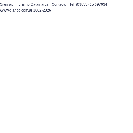
|
|
|
|
Sitemap
Turismo Catamarca
Contacto
Tel. (03833) 15 697034
/www.diarioc.com.ar 2002-2026