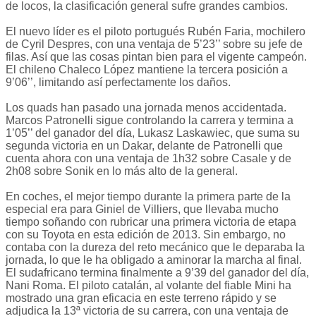
de locos, la clasificación general sufre grandes cambios.
El nuevo líder es el piloto portugués Rubén Faria, mochilero
de Cyril Despres, con una ventaja de 5’23’’ sobre su jefe de
filas. Así que las cosas pintan bien para el vigente campeón.
El chileno Chaleco López mantiene la tercera posición a
9’06’’, limitando así perfectamente los daños.
Los quads han pasado una jornada menos accidentada.
Marcos Patronelli sigue controlando la carrera y termina a
1’05’’ del ganador del día, Lukasz Laskawiec, que suma su
segunda victoria en un Dakar, delante de Patronelli que
cuenta ahora con una ventaja de 1h32 sobre Casale y de
2h08 sobre Sonik en lo más alto de la general.
En coches, el mejor tiempo durante la primera parte de la
especial era para Giniel de Villiers, que llevaba mucho
tiempo soñando con rubricar una primera victoria de etapa
con su Toyota en esta edición de 2013. Sin embargo, no
contaba con la dureza del reto mecánico que le deparaba la
jornada, lo que le ha obligado a aminorar la marcha al final.
El sudafricano termina finalmente a 9’39 del ganador del día,
Nani Roma. El piloto catalán, al volante del fiable Mini ha
mostrado una gran eficacia en este terreno rápido y se
adjudica la 13ª victoria de su carrera, con una ventaja de