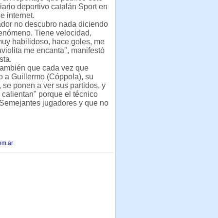
diario deportivo catalán Sport en
e internet.
dor no descubro nada diciendo
fenómeno. Tiene velocidad,
uy habilidoso, hace goles, me
violita me encanta", manifestó
sta.
 también que cada vez que
o a Guillermo (Cóppola), su
 se ponen a ver sus partidos, y
 calientan" porque el técnico
 "Semejantes jugadores y que no
om.ar