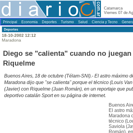
Catamarca
Viernes 07 de A
Principal
Economia
Deportes
Turismo
Salud
Ciencia y Tecno
Genera
Deportes
18-10-2002 12:12
Maradona
Diego se "calienta" cuando no juegan 
Riquelme
Buenos Aires, 18 de octubre (Télam-SNI).- El astro máximo d
Maradona dijo que "se calienta" porque el técnico (Louis Van 
(Javier) con Riquelme (Juan Román), en un reportaje que publ
deportivo catalán Sport en su página de internet.
Buenos Aire
El astro má
Maradona di
técnico (Lo
Saviola (Ja
Román), en 