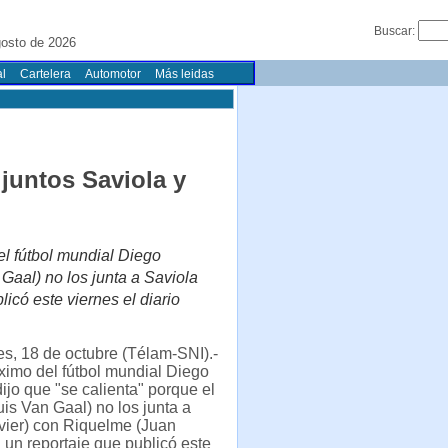
Buscar:
gosto de 2026
l
Cartelera
Automotor
Más leidas
juntos Saviola y
el fútbol mundial Diego
Gaal) no los junta a Saviola
icó este viernes el diario
s, 18 de octubre (Télam-SNI).-
ximo del fútbol mundial Diego
jo que "se calienta" porque el
uis Van Gaal) no los junta a
vier) con Riquelme (Juan
un reportaje que publicó este