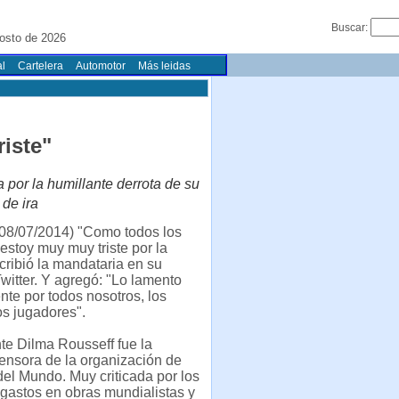
Buscar:
osto de 2026
l
Cartelera
Automotor
Más leidas
riste"
za por la humillante derrota de su
 de ira
08/07/2014) "Como todos los
 estoy muy muy triste por la
scribió la mandataria en su
witter. Y agregó: "Lo lamento
te por todos nosotros, los
os jugadores".
te Dilma Rousseff fue la
ensora de la organización de
el Mundo. Muy criticada por los
 gastos en obras mundialistas y