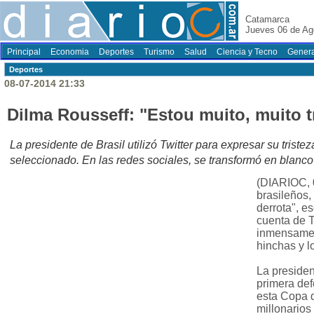
Catamarca
Jueves 06 de Ag
Principal
Economia
Deportes
Turismo
Salud
Ciencia y Tecno
Genera
Deportes
08-07-2014 21:33
Dilma Rousseff: "Estou muito, muito t
La presidente de Brasil utilizó Twitter para expresar su triste
seleccionado. En las redes sociales, se transformó en blanco
(DIARIOC, 
brasileños,
derrota", e
cuenta de T
inmensamen
hinchas y l
La presiden
primera def
esta Copa d
millonarios