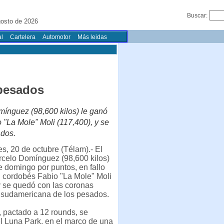
Buscar:
osto de 2026
l
Cartelera
Automotor
Más leidas
 pesados
mínguez (98,600 kilos) le ganó
 "La Mole" Moli (117,400), y se
ados.
s, 20 de octubre (Télam).- El
rcelo Domínguez (98,600 kilos)
e domingo por puntos, en fallo
 cordobés Fabio "La Mole" Moli
y se quedó con las coronas
y sudamericana de los pesados.
 pactado a 12 rounds, se
el Luna Park, en el marco de una