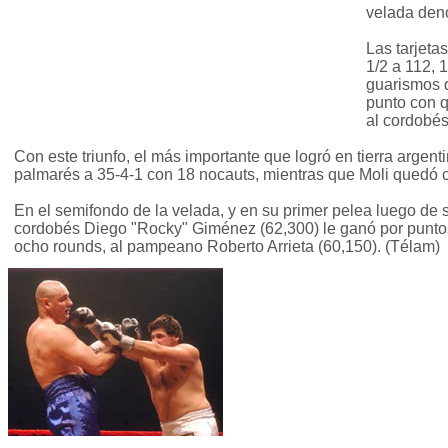
velada den
Las tarjeta
1/2 a 112, 
guarismos 
punto con q
al cordobés
Con este triunfo, el más importante que logró en tierra argen
palmarés a 35-4-1 con 18 nocauts, mientras que Moli quedó c
En el semifondo de la velada, y en su primer pelea luego de sal
cordobés Diego "Rocky" Giménez (62,300) le ganó por puntos
ocho rounds, al pampeano Roberto Arrieta (60,150). (Télam)