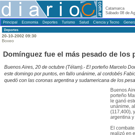
Catamarca
Sábado 08 de Ag
Principal
Economia
Deportes
Turismo
Salud
Ciencia y Tecno
Genera
Deportes
20-10-2002 09:30
Boxeo
Domínguez fue el más pesado de los
Buenos Aires, 20 de octubre (Télam).- El porteño Marcelo Do
este domingo por puntos, en fallo unánime, al cordobés Fabio
quedó con las coronas argentina y sudamericana de los pes
Buenos Aire
porteño Ma
le ganó est
unánime, al
(117,400), 
argentina 
El combate,
realizó en 