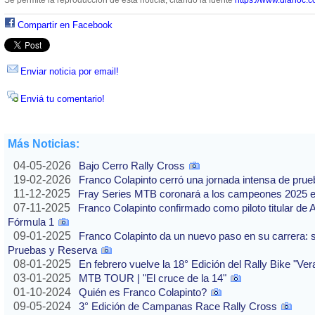
Se permite la reproducción de esta noticia, citando la fuente
https://www.diarioc.c
Compartir en Facebook
Enviar noticia por email!
Enviá tu comentario!
Más Noticias:
04-05-2026
Bajo Cerro Rally Cross
19-02-2026
Franco Colapinto cerró una jornada intensa de pru
11-12-2025
Fray Series MTB coronará a los campeones 2025 e
07-11-2025
Franco Colapinto confirmado como piloto titular de 
Fórmula 1
09-01-2025
Franco Colapinto da un nuevo paso en su carrera: s
Pruebas y Reserva
08-01-2025
En febrero vuelve la 18° Edición del Rally Bike "Ve
03-01-2025
MTB TOUR | "El cruce de la 14"
01-10-2024
Quién es Franco Colapinto?
09-05-2024
3° Edición de Campanas Race Rally Cross