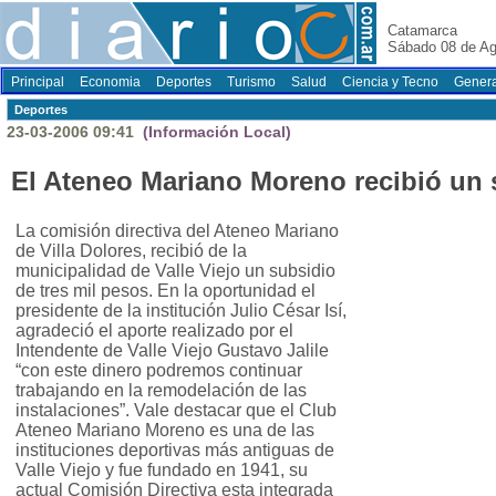
Catamarca
Sábado 08 de Ag
Principal
Economia
Deportes
Turismo
Salud
Ciencia y Tecno
Genera
Deportes
23-03-2006 09:41
(Información Local)
El Ateneo Mariano Moreno recibió un 
La comisión directiva del Ateneo Mariano
de Villa Dolores, recibió de la
municipalidad de Valle Viejo un subsidio
de tres mil pesos. En la oportunidad el
presidente de la institución Julio César Isí,
agradeció el aporte realizado por el
Intendente de Valle Viejo Gustavo Jalile
“con este dinero podremos continuar
trabajando en la remodelación de las
instalaciones”. Vale destacar que el Club
Ateneo Mariano Moreno es una de las
instituciones deportivas más antiguas de
Valle Viejo y fue fundado en 1941, su
actual Comisión Directiva esta integrada