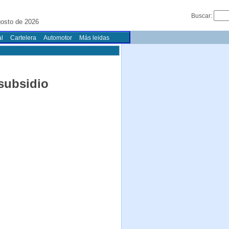
Buscar:
osto de 2026
l
Cartelera
Automotor
Más leidas
subsidio