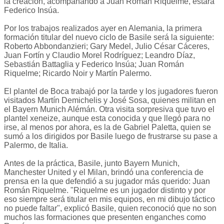
la creación, acompañando a Juan Román Riquelme, estará
Federico Insúa.
Por los trabajos realizados ayer en Alemania, la primera
formación titular del nuevo ciclo de Basile será la siguiente:
Roberto Abbondanzieri; Gary Medel, Julio César Cáceres,
Juan Fortín y Claudio Morel Rodríguez; Leandro Díaz,
Sebastián Battaglia y Federico Insúa; Juan Román
Riquelme; Ricardo Noir y Martín Palermo.
El plantel de Boca trabajó por la tarde y los jugadores fueron
visitados Martín Demichelis y José Sosa, quienes militan en
el Bayern Munich Alémán. Otra visita sorpresiva que tuvo el
plantel xeneize, aunque esta conocida y que llegó para no
irse, al menos por ahora, es la de Gabriel Paletta, quien se
sumó a los dirigidos por Basile luego de frustrarse su pase a
Palermo, de Italia.
Antes de la práctica, Basile, junto Bayern Munich,
Manchester United y el Milan, brindó una conferencia de
prensa en la que defendió a su jugador más querido: Juan
Román Riquelme. "Riquelme es un jugador distinto y por
eso siempre será titular en mis equipos, en mi dibujo táctico
no puede faltar", explicó Basile, quien reconoció que no son
muchos las formaciones que presenten enganches como