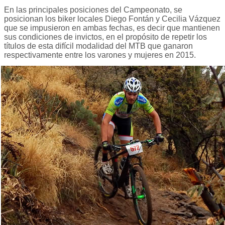
En las principales posiciones del Campeonato, se
posicionan los biker locales Diego Fontán y Cecilia Vázquez
que se impusieron en ambas fechas, es decir que mantienen
sus condiciones de invictos, en el propósito de repetir los
títulos de esta difícil modalidad del MTB que ganaron
respectivamente entre los varones y mujeres en 2015.