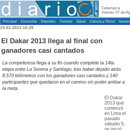
Catamarca
Viernes 07 de A
Principal
Economia
Deportes
Turismo
Salud
Ciencia y Tecno
Genera
19-01-2013 10:29
El Dakar 2013 llega al final con
ganadores casi cantados
La competencia llega a su fin cuando complete la 14ta.
etapa entre La Serena y Santiago, tras haber dejado atrás
8.570 kilómetros con los ganadores casi cantados y 140
participantes que quedaron en el camino sin poder arribar a
la meta.
El Dakar
2013 que
comenzó
en Lima el
pasado
sábado 5,
se inició