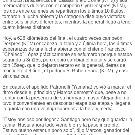
En motos, la ausencia del catalán Marc Coma (KTM) y sus
memorables duelos con el campeón Cyril Despres (KTM),
los dos entre quienes se repartieron los últimos 10 títulos,
tornaron la lucha abierta y la categoría distribuyó victorias
entre seis pilotos diferentes, mientras la general llegó a tener
cuatro líderes distintos.
Hoy, a 626 kilómetros del final, el cuatro veces campeón
Despres (KTM) encabeza la tabla y a última hora, las últimas
esperanzas de una lucha abierta con el chileno Francisco
"Chaleco" López prácticamente se esfumaron porque estaba
segundo a 8m15s, pero debió cambiar el motor y se cargó
con 15seg. que lo dejaron tercero en la general, detrás del
mochilero del líder, el portugués Ruben Faria (KTM), y casi
sin chances.
En cuatris, el apellido Patronelli (Yamaha) volvió a marcar el
ritmo desde el principio y Marcos demostró que, pese a no
contar con la presencia de su hermano mayor Alejandro, no
tuvo inconvenientes en descontar etapa tras etapa y llegar a
la quinta con una ventaja superior a la hora y media.
"Estoy ansioso por llegar a Santiago pero hay que guardar la
calma. Hasta ahora todo viene bien y la pasé increíble.
Estuvo bueno estar un poco solo", dijo Marcos, ganador del