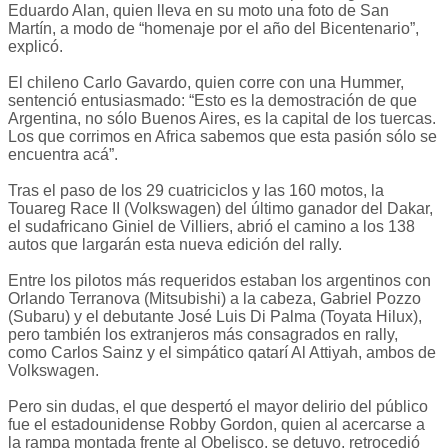
Eduardo Alan, quien lleva en su moto una foto de San
Martín, a modo de “homenaje por el año del Bicentenario”,
explicó.
El chileno Carlo Gavardo, quien corre con una Hummer,
sentenció entusiasmado: “Esto es la demostración de que
Argentina, no sólo Buenos Aires, es la capital de los tuercas.
Los que corrimos en Africa sabemos que esta pasión sólo se
encuentra acá”.
Tras el paso de los 29 cuatriciclos y las 160 motos, la
Touareg Race II (Volkswagen) del último ganador del Dakar,
el sudafricano Giniel de Villiers, abrió el camino a los 138
autos que largarán esta nueva edición del rally.
Entre los pilotos más requeridos estaban los argentinos con
Orlando Terranova (Mitsubishi) a la cabeza, Gabriel Pozzo
(Subaru) y el debutante José Luis Di Palma (Toyata Hilux),
pero también los extranjeros más consagrados en rally,
como Carlos Sainz y el simpático qatarí Al Attiyah, ambos de
Volkswagen.
Pero sin dudas, el que despertó el mayor delirio del público
fue el estadounidense Robby Gordon, quien al acercarse a
la rampa montada frente al Obelisco, se detuvo, retrocedió