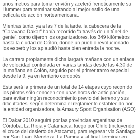
unos metros para tomar envión y aceleró freneticamente su
Hummer para terminar saltando al mejor estilo de una
película de acción norteamericana.
Mientras tanto, ya a las 7 de la tarde, la cabecera de la
“Caravana Dakar” había recorrido “a través de un túnel de
gente”, como dijeron los organizadores, los 349 kilómetros
hasta la ciudad de Cólon, donde un pueblo revolucionado
los esperó y los aplaudió hasta bien entrada la noche.
La carrera propiamente dicha largará mañana con un enlace
de velocidad controlada en varias tandas desde las 4.30 de
la mañana en Colón, seguido por el primer tramo especial
desde la 9, ya en territorio cordobés.
Esta será la primera de un total de 14 etapas cuyo recorrido
los pilotos sólo conocen con unas horas de anticipación,
para evitar ningún reconocimiento previo del terreno y sus
dificultades, según determina el reglamento establecido por
la entidad organizadora, la Amaury Sport Organisation (ASO)
El Dakar 2010 seguirá por las provincias argentinas de
Córdoba, La Rioja y Catamarca, luego por Chile (incluyendo
el cruce del desierto de Atacama), para regresar vía Santiago
por San Juan, Mendoza, La Pampa y, al final, terminar en