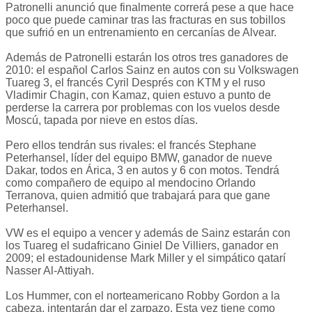
Patronelli anunció que finalmente correrá pese a que hace
poco que puede caminar tras las fracturas en sus tobillos
que sufrió en un entrenamiento en cercanías de Alvear.
Además de Patronelli estarán los otros tres ganadores de
2010: el español Carlos Sainz en autos con su Volkswagen
Tuareg 3, el francés Cyril Després con KTM y el ruso
Vladimir Chagin, con Kamaz, quien estuvo a punto de
perderse la carrera por problemas con los vuelos desde
Moscú, tapada por nieve en estos días.
Pero ellos tendrán sus rivales: el francés Stephane
Peterhansel, líder del equipo BMW, ganador de nueve
Dakar, todos en Árica, 3 en autos y 6 con motos. Tendrá
como compañero de equipo al mendocino Orlando
Terranova, quien admitió que trabajará para que gane
Peterhansel.
VW es el equipo a vencer y además de Sainz estarán con
los Tuareg el sudafricano Giniel De Villiers, ganador en
2009; el estadounidense Mark Miller y el simpático qatarí
Nasser Al-Attiyah.
Los Hummer, con el norteamericano Robby Gordon a la
cabeza, intentarán dar el zarpazo. Esta vez tiene como