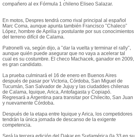
compañero al ex Fórmula 1 chileno Eliseo Salazar.
En motos, Despres tendrá como rival principal al español
Marc Coma, aunque apunta también Francisco "Chaleco"
López, hombre de Aprilia y postulante por sus conocimientos
del terreno difícil de Calama.
Patronelli va, según dijo, a "dar la vuelta y terminar el rally",
aunque quién puede asegurar que no vaya a acelerar tal
cual es su costumbre. El checo Machacek, ganador en 2009,
es gran candidato.
La prueba culminará el 16 de enero en Buenos Aires
después de pasar por Victoria, Córdoba, San Miguel de
Tucumán, San Salvador de Jujuy y las ciudaddes chilenas
de Calama, Iquique, Arica, Antofagasta y Copiapó.
Regresará a Argentina para transitar por Chilecito, San Juan
y nuevamente Córdoba.
Después de la etapa entre Iquique y Arica, los competidores
tendrán la única jornada de descanso de la exigente
competencia.
Será la tercera edición del Dakar en Sudamérica (la 33 en su