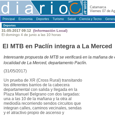
Catamarca
Viernes 07 de A
Principal
Economia
Deportes
Turismo
Salud
Ciencia y Tecno
Genera
Deportes
31-05-2017 09:12
(Información Local)
El domingo 4 de junio a las 10 horas
El MTB en Paclín integra a La Merced
Interesante propuesta de MTB se verificará en la mañana de 
localidad de La Merced, departamento Paclín.
(31/05/2017)
Un prueba de XR (Cross Rural) transitando
los diferentes barrios de la cabecera
departamental con salida y llegada en la
Plaza Manuel Belgrano con dos largadas:
una a las 10 de la mañana y la otra al
mediodía recorriendo sendos circuitos que
integran calles, caminos vecinales, sendas
y el atractivo propio de ascenso y