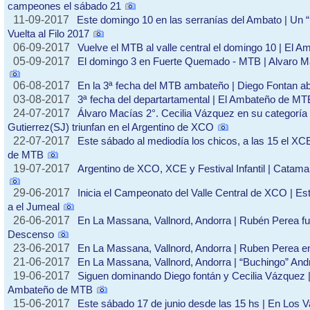
campeones el sábado 21
11-09-2017
Este domingo 10 en las serranías del Ambato | Un
Vuelta al Filo 2017
06-09-2017
Vuelve el MTB al valle central el domingo 10 | El Am
05-09-2017
El domingo 3 en Fuerte Quemado - MTB | Alvaro M
06-08-2017
En la 3ª fecha del MTB ambateño | Diego Fontan ab
03-08-2017
3ª fecha del departartamental | El Ambateño de MT
24-07-2017
Álvaro Macías 2°. Cecilia Vázquez en su categoría 
Gutierrez(SJ) triunfan en el Argentino de XCO
22-07-2017
Este sábado al mediodía los chicos, a las 15 el XC
de MTB
19-07-2017
Argentino de XCO, XCE y Festival Infantil | Catama
29-06-2017
Inicia el Campeonato del Valle Central de XCO | Es
a el Jumeal
26-06-2017
En La Massana, Vallnord, Andorra | Rubén Perea fu
Descenso
23-06-2017
En La Massana, Vallnord, Andorra | Ruben Perea e
21-06-2017
En La Massana, Vallnord, Andorra | “Buchingo” And
19-06-2017
Siguen dominando Diego fontán y Cecilia Vázquez |
Ambateño de MTB
15-06-2017
Este sábado 17 de junio desde las 15 hs | En Los 