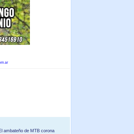
om.ar
| El ambateño de MTB corona