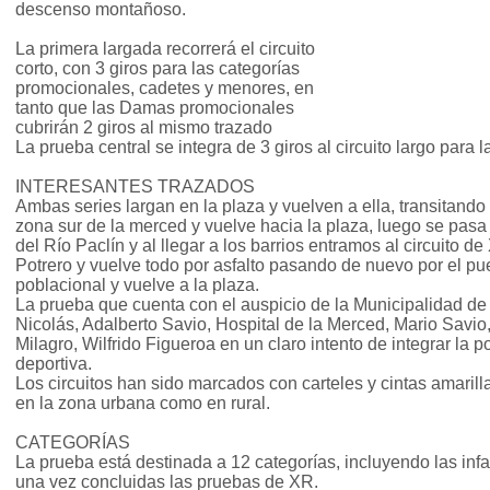
descenso montañoso.
La primera largada recorrerá el circuito
corto, con 3 giros para las categorías
promocionales, cadetes y menores, en
tanto que las Damas promocionales
cubrirán 2 giros al mismo trazado
La prueba central se integra de 3 giros al circuito largo para 
INTERESANTES TRAZADOS
Ambas series largan en la plaza y vuelven a ella, transitando
zona sur de la merced y vuelve hacia la plaza, luego se pasa
del Río Paclín y al llegar a los barrios entramos al circuito d
Potrero y vuelve todo por asfalto pasando de nuevo por el puen
poblacional y vuelve a la plaza.
La prueba que cuenta con el auspicio de la Municipalidad de 
Nicolás, Adalberto Savio, Hospital de la Merced, Mario Savi
Milagro, Wilfrido Figueroa en un claro intento de integrar la p
deportiva.
Los circuitos han sido marcados con carteles y cintas amarill
en la zona urbana como en rural.
CATEGORÍAS
La prueba está destinada a 12 categorías, incluyendo las infa
una vez concluidas las pruebas de XR.