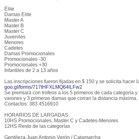
Élite
Damas Elite
Master A
Master B
Master C
Juveniles
Menores
Cadetes
Damas Promocionales
Promocionales -30
Promocionales +30
Infantiles de 2 a 13 años
Las inscripciones fueron fijadas en $ 150 y se solicita hacer l
goo.gl/forms/717tHFXLMQ64lLFw2
Se premiará con trofeos a los 5 primeros de cada categoría y 
varones y 3 primeras damas que corran la distancia máxima.
Contactos: 383 4516910
HORARIOS DE LARGADAS
10HS Promocionales, Master C y Cadetes-Meno
12HS Resto de las categorías
Gentileza Juan Antonio Verón / Catamarcha