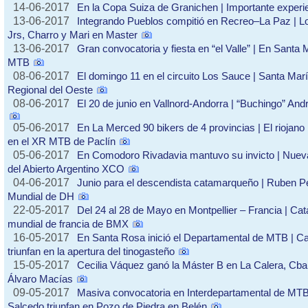
14-06-2017
En la Copa Suiza de Granichen | Importante experie
13-06-2017
Integrando Pueblos compitió en Recreo–La Paz | L
Jrs, Charro y Mari en Master
13-06-2017
Gran convocatoria y fiesta en “el Valle” | En Santa 
MTB
08-06-2017
El domingo 11 en el circuito Los Sauce | Santa María
Regional del Oeste
08-06-2017
El 20 de junio en Vallnord-Andorra | “Buchingo” An
05-06-2017
En La Merced 90 bikers de 4 provincias | El riojano
en el XR MTB de Paclín
05-06-2017
En Comodoro Rivadavia mantuvo su invicto | Nueva 
del Abierto Argentino XCO
04-06-2017
Junio para el descendista catamarqueño | Ruben P
Mundial de DH
22-05-2017
Del 24 al 28 de Mayo en Montpellier – Francia | Ca
mundial de francia de BMX
16-05-2017
En Santa Rosa inició el Departamental de MTB | Ca
triunfan en la apertura del tinogasteño
15-05-2017
Cecilia Váquez ganó la Máster B en La Calera, Cba 
Álvaro Macías
09-05-2017
Masiva convocatoria en Interdepartamental de MTB
Salcedo triunfan en Pozo de Piedra en Belén