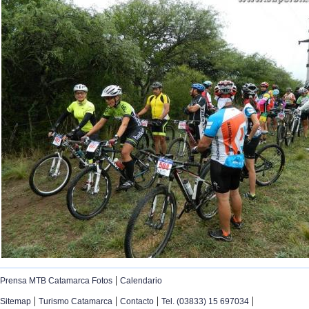
|
Prensa MTB Catamarca Fotos
Calendario
|
|
|
|
Sitemap
Turismo Catamarca
Contacto
Tel. (03833) 15 697034