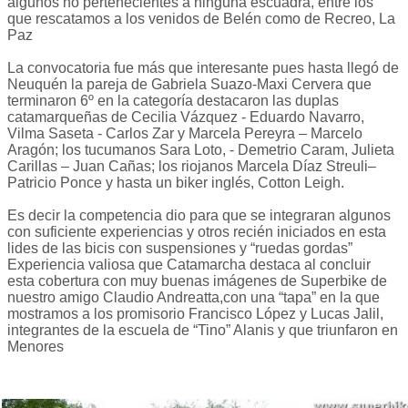
algunos no pertenecientes a ninguna escuadra, entre los
que rescatamos a los venidos de Belén como de Recreo, La
Paz
La convocatoria fue más que interesante pues hasta llegó de
Neuquén la pareja de Gabriela Suazo-Maxi Cervera que
terminaron 6º en la categoría destacaron las duplas
catamarqueñas de Cecilia Vázquez - Eduardo Navarro,
Vilma Saseta - Carlos Zar y Marcela Pereyra – Marcelo
Aragón; los tucumanos Sara Loto, - Demetrio Caram, Julieta
Carillas – Juan Cañas; los riojanos Marcela Díaz Streuli–
Patricio Ponce y hasta un biker inglés, Cotton Leigh.
Es decir la competencia dio para que se integraran algunos
con suficiente experiencias y otros recién iniciados en esta
lides de las bicis con suspensiones y “ruedas gordas”
Experiencia valiosa que Catamarcha destaca al concluir
esta cobertura con muy buenas imágenes de Superbike de
nuestro amigo Claudio Andreatta,con una “tapa” en la que
mostramos a los promisorio Francisco López y Lucas Jalil,
integrantes de la escuela de “Tino” Alanis y que triunfaron en
Menores