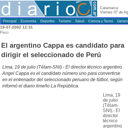
Catamarca
Viernes 07 de A
Principal
Economia
Deportes
Turismo
Salud
Ciencia y Tecno
Genera
19-07-2002 12:31
Perú
El argentino Cappa es candidato para
dirigir el seleccionado de Perú
Lima, 19 de julio (Télam-SNI).- El director técnico argentino
Angel Cappa es el candidato número uno para convertirse
en el entrenador del seleccionado peruano de fútbol, según
informó el diario limeño La República.
Lima, 19
de julio
(Télam-
SNI).- El
director
técnico
argentino