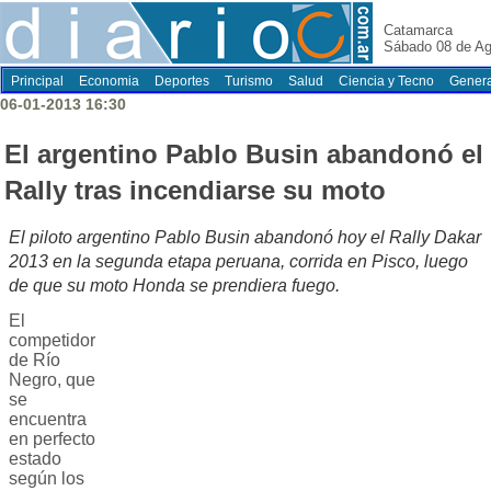
Catamarca
Sábado 08 de Ag
Principal
Economia
Deportes
Turismo
Salud
Ciencia y Tecno
Genera
06-01-2013 16:30
El argentino Pablo Busin abandonó el
Rally tras incendiarse su moto
El piloto argentino Pablo Busin abandonó hoy el Rally Dakar
2013 en la segunda etapa peruana, corrida en Pisco, luego
de que su moto Honda se prendiera fuego.
El
competidor
de Río
Negro, que
se
encuentra
en perfecto
estado
según los