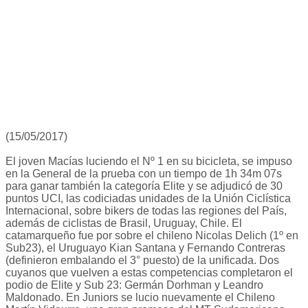
(15/05/2017)
El joven Macías luciendo el Nº 1 en su bicicleta, se impuso
en la General de la prueba con un tiempo de 1h 34m 07s
para ganar también la categoría Elite y se adjudicó de 30
puntos UCI, las codiciadas unidades de la Unión Ciclística
Internacional, sobre bikers de todas las regiones del País,
además de ciclistas de Brasil, Uruguay, Chile. El
catamarqueño fue por sobre el chileno Nicolas Delich (1º en
Sub23), el Uruguayo Kian Santana y Fernando Contreras
(definieron embalando el 3° puesto) de la unificada. Dos
cuyanos que vuelven a estas competencias completaron el
podio de Elite y Sub 23: Germán Dorhman y Leandro
Maldonado. En Juniors se lucio nuevamente el Chileno