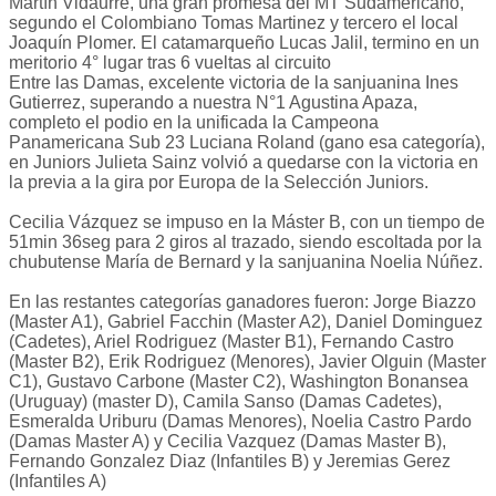
Martín Vidaurre, una gran promesa del MT Sudamericano,
segundo el Colombiano Tomas Martinez y tercero el local
Joaquín Plomer. El catamarqueño Lucas Jalil, termino en un
meritorio 4° lugar tras 6 vueltas al circuito
Entre las Damas, excelente victoria de la sanjuanina Ines
Gutierrez, superando a nuestra N°1 Agustina Apaza,
completo el podio en la unificada la Campeona
Panamericana Sub 23 Luciana Roland (gano esa categoría),
en Juniors Julieta Sainz volvió a quedarse con la victoria en
la previa a la gira por Europa de la Selección Juniors.
Cecilia Vázquez se impuso en la Máster B, con un tiempo de
51min 36seg para 2 giros al trazado, siendo escoltada por la
chubutense María de Bernard y la sanjuanina Noelia Núñez.
En las restantes categorías ganadores fueron: Jorge Biazzo
(Master A1), Gabriel Facchin (Master A2), Daniel Dominguez
(Cadetes), Ariel Rodriguez (Master B1), Fernando Castro
(Master B2), Erik Rodriguez (Menores), Javier Olguin (Master
C1), Gustavo Carbone (Master C2), Washington Bonansea
(Uruguay) (master D), Camila Sanso (Damas Cadetes),
Esmeralda Uriburu (Damas Menores), Noelia Castro Pardo
(Damas Master A) y Cecilia Vazquez (Damas Master B),
Fernando Gonzalez Diaz (Infantiles B) y Jeremias Gerez
(Infantiles A)