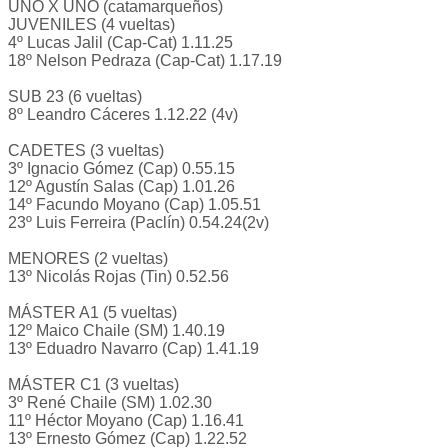
UNO X UNO (catamarqueños)
JUVENILES (4 vueltas)
4º Lucas Jalil (Cap-Cat) 1.11.25
18º Nelson Pedraza (Cap-Cat) 1.17.19
SUB 23 (6 vueltas)
8º Leandro Cáceres 1.12.22 (4v)
CADETES (3 vueltas)
3º Ignacio Gómez (Cap) 0.55.15
12º Agustín Salas (Cap) 1.01.26
14º Facundo Moyano (Cap) 1.05.51
23º Luis Ferreira (Paclín) 0.54.24(2v)
MENORES (2 vueltas)
13º Nicolás Rojas (Tin) 0.52.56
MÁSTER A1 (5 vueltas)
12º Maico Chaile (SM) 1.40.19
13º Eduadro Navarro (Cap) 1.41.19
MÁSTER C1 (3 vueltas)
3º René Chaile (SM) 1.02.30
11º Héctor Moyano (Cap) 1.16.41
13º Ernesto Gómez (Cap) 1.22.52