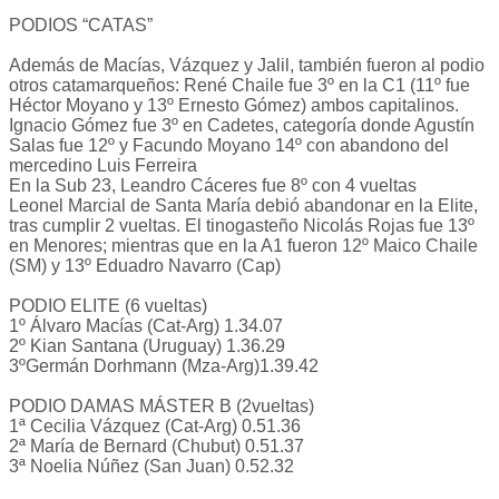
PODIOS “CATAS”
Además de Macías, Vázquez y Jalil, también fueron al podio
otros catamarqueños: René Chaile fue 3º en la C1 (11º fue
Héctor Moyano y 13º Ernesto Gómez) ambos capitalinos.
Ignacio Gómez fue 3º en Cadetes, categoría donde Agustín
Salas fue 12º y Facundo Moyano 14º con abandono del
mercedino Luis Ferreira
En la Sub 23, Leandro Cáceres fue 8º con 4 vueltas
Leonel Marcial de Santa María debió abandonar en la Elite,
tras cumplir 2 vueltas. El tinogasteño Nicolás Rojas fue 13º
en Menores; mientras que en la A1 fueron 12º Maico Chaile
(SM) y 13º Eduadro Navarro (Cap)
PODIO ELITE (6 vueltas)
1º Álvaro Macías (Cat-Arg) 1.34.07
2º Kian Santana (Uruguay) 1.36.29
3ºGermán Dorhmann (Mza-Arg)1.39.42
PODIO DAMAS MÁSTER B (2vueltas)
1ª Cecilia Vázquez (Cat-Arg) 0.51.36
2ª María de Bernard (Chubut) 0.51.37
3ª Noelia Núñez (San Juan) 0.52.32