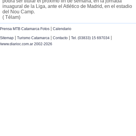
podrá ser titular el próximo fin de semana, en la jornada
inuagural de la Liga, ante el Atlético de Madrid, en el estadio
del Nou Camp.
( Télam)
|
Prensa MTB Catamarca Fotos
Calendario
|
|
|
|
Sitemap
Turismo Catamarca
Contacto
Tel. (03833) 15 697034
/www.diarioc.com.ar 2002-2026