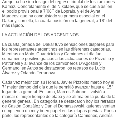
Arequipa ha sido testigo del regreso triunfal de los camiones
Kamaz. Concretamente el de Nikolaev, que se cuela así en
el podio provisional a 7´08´´ de Loprais, y el de Ayrat
Mardeev, que ha conquistado su primera especial en el
Dakar y, con ella, la cuarta posición en la general, a 18´ del
más rápido.
LA ACTUACIÓN DE LOS ARGENTINOS
La cuarta jornada del Dakar tuvo sensaciones dispares para
los representantes argentinos en las diferentes categorías.
Mientras en Moto, Cuadriciclos y Camiones el día fue
sumamente positivo gracias a las actuaciones de Pizzolito y
Patronelli y al avance de los camioneros D’Agostini y
Germano; en Autos se destacaron los retrasos de Lucio
Álvarez y Orlando Terranova.
Cada vez mejor con su Honda, Javier Pizzolito marcó hoy el
7° mejor tiempo del día que le permitió avanzar hasta el 15°
lugar de la general. En tanto, Marcos Patronelli volvió a
marcar el mejor tiempo de etapa y se afirma en la punta de la
general general. En categoría se destacaron hoy los retrasos
de Gastón González y Daniel Domaszewski, quienes venían
cumpliendo un muy buen papel en las etapas previas. Por su
parte, los representantes de la categoría Camiones, Andrés