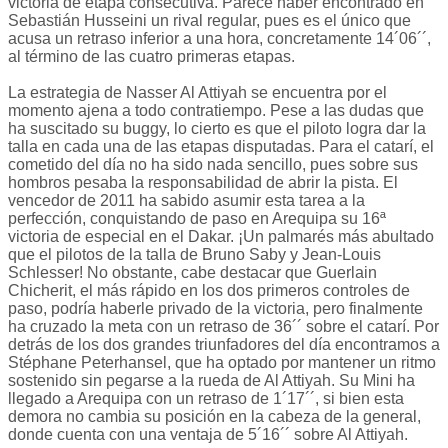
victoria de etapa consecutiva. Parece haber encontrado en
Sebastián Husseini un rival regular, pues es el único que
acusa un retraso inferior a una hora, concretamente 14´06´´,
al término de las cuatro primeras etapas.
La estrategia de Nasser Al Attiyah se encuentra por el
momento ajena a todo contratiempo. Pese a las dudas que
ha suscitado su buggy, lo cierto es que el piloto logra dar la
talla en cada una de las etapas disputadas. Para el catarí, el
cometido del día no ha sido nada sencillo, pues sobre sus
hombros pesaba la responsabilidad de abrir la pista. El
vencedor de 2011 ha sabido asumir esta tarea a la
perfección, conquistando de paso en Arequipa su 16ª
victoria de especial en el Dakar. ¡Un palmarés más abultado
que el pilotos de la talla de Bruno Saby y Jean-Louis
Schlesser! No obstante, cabe destacar que Guerlain
Chicherit, el más rápido en los dos primeros controles de
paso, podría haberle privado de la victoria, pero finalmente
ha cruzado la meta con un retraso de 36´´ sobre el catarí. Por
detrás de los dos grandes triunfadores del día encontramos a
Stéphane Peterhansel, que ha optado por mantener un ritmo
sostenido sin pegarse a la rueda de Al Attiyah. Su Mini ha
llegado a Arequipa con un retraso de 1´17´´, si bien esta
demora no cambia su posición en la cabeza de la general,
donde cuenta con una ventaja de 5´16´´ sobre Al Attiyah.