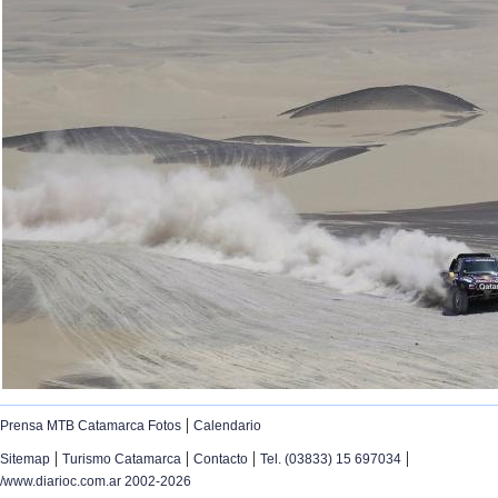
|
Prensa MTB Catamarca Fotos
Calendario
|
|
|
|
Sitemap
Turismo Catamarca
Contacto
Tel. (03833) 15 697034
/www.diarioc.com.ar 2002-2026