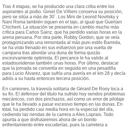
Tras 4 etapas, se ha producido una clara criba entre los
aspirantes al podio. Giniel De Villiers conserva su posición,
pero se sitúa a más de 30´. Los Mini de Leonid Novitsky y
Nani Roma también siguen en el tajo, al igual que Guerlain
Chicherit. La situación se presenta en cambio mucho más
crítica para Carlos Sainz, que ha perdido varias horas en la
arena peruana. Por otra parte, Robby Gordon, que se veía
protagonizando una remontada al más puro estilo Barreda,
se ha visto frenado en sus esfuerzos por una vuelta de
campana tras abordar una duna de forma quizás
excesivamente optimista. El percance le ha valido al
estadounidense también unas horas. Por último, destacar
que la jornada se convertía en seguida en una pesadilla
para Lucio Álvarez, que sufría una avería en el km 28 y decía
adiós a su hasta entonces tercera posición.
En camiones, la travesía solitaria de Gérard De Rooy toca a
su fin. El defensor del título ha sufrido hoy sendos problemas
mecánicos, con dos pinchazos, así como un error de pilotaje
que le ha llevado a pasar excesivo tiempo en las dunas. En
total, ha perdido casi media hora en la especial del día,
cediendo las riendas de la carrera a Ales Loprais. Todo
apunta a que disfrutaremos ahora de un bonito
enfrentamiento entre escuderías, pues la carretera a