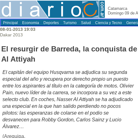
Catamarca
Domingo 09 de A
Principal
Economia
Deportes
Turismo
Salud
Ciencia y Tecno
Genera
08-01-2013 19:03
Dakar 2013
El resurgir de Barreda, la conquista de
Al Attiyah
El capitán del equipo Husqvarna se adjudica su segunda
especial del año y recupera por derecho propio un puesto
entre los aspirantes al título en la categoría de motos. Olivier
Pain, nuevo líder de la carrera, se incorpora a su vez a este
selecto club. En coches, Nasser Al Attiyah se ha adjudicado
una especial en la que han salido perdiendo no pocos
pilotos: las esperanzas de colarse en el podio se
desvanecen para Robby Gordon, Carlos Sainz y Lucio
Álvarez…
(Arequipa,