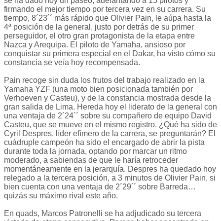
se ha dado hoy un paseo, adelantando a 15 pilotos y
firmando el mejor tiempo por tercera vez en su carrera. Su
tiempo, 8´23´´ más rápido que Olivier Pain, le aúpa hasta la
4ª posición de la general, justo por detrás de su primer
perseguidor, el otro gran protagonista de la etapa entre
Nazca y Arequipa. El piloto de Yamaha, ansioso por
conquistar su primera especial en el Dakar, ha visto cómo su
constancia se veía hoy recompensada.
Pain recoge sin duda los frutos del trabajo realizado en la
Yamaha YZF (una moto bien posicionada también por
Verhoeven y Casteu), y de la constancia mostrada desde la
gran salida de Lima. Hereda hoy el liderato de la general con
una ventaja de 2´24´´ sobre su compañero de equipo David
Casteu, que se mueve en el mismo registro. ¿Qué ha sido de
Cyril Despres, líder efímero de la carrera, se preguntarán? El
cuádruple campeón ha sido el encargado de abrir la pista
durante toda la jornada, optando por marcar un ritmo
moderado, a sabiendas de que le haría retroceder
momentáneamente en la jerarquía. Despres ha quedado hoy
relegado a la tercera posición, a 3 minutos de Olivier Pain, si
bien cuenta con una ventaja de 2´29´´ sobre Barreda…
quizás su máximo rival este año.
En quads, Marcos Patronelli se ha adjudicado su tercera