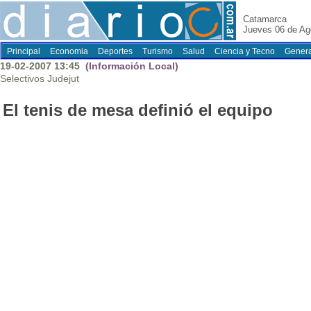
Catamarca
Jueves 06 de Ag
Principal
Economia
Deportes
Turismo
Salud
Ciencia y Tecno
Genera
19-02-2007 13:45
(Información Local)
Selectivos Judejut
El tenis de mesa definió el equipo