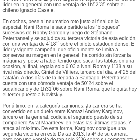
líder en la general con una ventaja de 1h52´35 sobre el
chileno Ignacio Casale.
En coches, pese al neumático roto justo al final de la
especial, Nani Roma le saca partido a los “bloqueos”
sucesivos de Robby Gordon y luego de Stéphane
Peterhansel y se adjudica su tercera victoria de esta edición,
con una ventaja de 4´18´´ sobre el piloto estadounidense. El
líder y vigente campeón, que oficialmente se limita a
conservar su margen en la general, ha corrido sin forzar la
máquina y, pese a haber tenido que sacar las tablas en una
ocasión, al final, regala solo 6´03 a Nani Roma y 1´38 a su
rival más directo, Giniel de Villiers, tercero del día, a 4´25 del
catalán. A dos días de la llegada a Santiago, Peterhansel
cuenta con una cómoda ventaja de 50´24 sobre el
sudafricano y de 1h31´06 sobre Nani Roma, que le quita hoy
el tercer puesto a Novitskiy.
Por último, en la categoría camiones, ¡la carrera se ha
convertido en un duelo entre Kamaz! Andrey Karginov,
tercero en la general, codicia el segundo puesto de su
compañero Ayrat Maardeev, en estas las últimas etapas. Y
ataca al máximo. De esta forma, Karginov consigue una
segunda victoria en este Dakar 2013, la 4ª de su carrera,
pero con una ventaja de tan solo 2´36 sobre su compatriota y