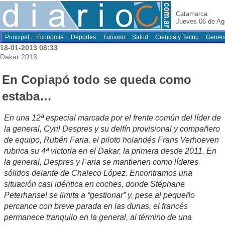
Catamarca
Jueves 06 de Ag
Principal
Economia
Deportes
Turismo
Salud
Ciencia y Tecno
Genera
18-01-2013 08:33
Dakar 2013
En Copiapó todo se queda como
estaba…
En una 12ª especial marcada por el frente común del líder de
la general, Cyril Despres y su delfín provisional y compañero
de equipo, Rubén Faria, el piloto holandés Frans Verhoeven
rubrica su 4ª victoria en el Dakar, la primera desde 2011. En
la general, Despres y Faria se mantienen como líderes
sólidos delante de Chaleco López. Encontramos una
situación casi idéntica en coches, donde Stéphane
Peterhansel se limita a “gestionar” y, pese al pequeño
percance con breve parada en las dunas, el francés
permanece tranquilo en la general, al término de una