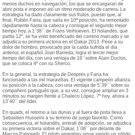
menos duchos en navegación, los que se encargaran de
abrir pista e imponer así un ritmo moderado de carrera. La
estrategia ha dado claramente sus frutos, puesto que, al
final, Rubén Faria, que salía en 10ª posición, ha remontado
rápidamente hasta la cabeza y consigue el segundo mejor
tiempo hoy, a 1´38´´ de Frans Verhoeven. El holandés, que
partía 12º, se ha visto beneficiado del camino marcado y se
adjudica su primera victoria en el Dakar 2013. Pese a su
dolor de hombro, provocado por la caída sufrida el día
anterior, el español Joan Barreda, logra el tercer mejor
tiempo del día, con una ventaja de 16´´sobre Alain Duclos,
que se coloca 4º con su Sherco.
En la general, la estrategia de Despres y Faria ha
funcionado a las mil maravillas. El vigente campeón afianza
su posición a la cabeza, con una ventaja de 5´39´´ sobre su
compañero portugués que, a su vez, consigue ampliar en 3
minutos su margen frente a Chaleco López, 7º hoy, ahora a
13´40´´ del líder.
En quads, el retorno a las dunas y al fuera de pista lleva a
Sebastien Husseini a su terreno de juego favorito. Como
consecuencia, el holandés, emiratí de adopción, se adjudica
su primera victoria sobre el Dakar, 1´08´´ por delante de
Marcos Patronelli. El piloto argentino sigue siendo un sólido