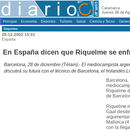
Catamarca
Jueves 06 de Ag
Principal
Economia
Deportes
Turismo
Salud
Ciencia y Tecno
Genera
Deportes
28-12-2002 15:01
España
En España dicen que Riquelme se enfr
Barcelona, 28 de diciembre (Télam).- El mediocampista ar
discutirá su futura con el técnico de Barcelona, el holandés 
Barcelona, 
mediocampi
Riquelme di
de Barcelon
Riquelme m
Gaal desde
argumentand
Mallorca (4
con la lleg