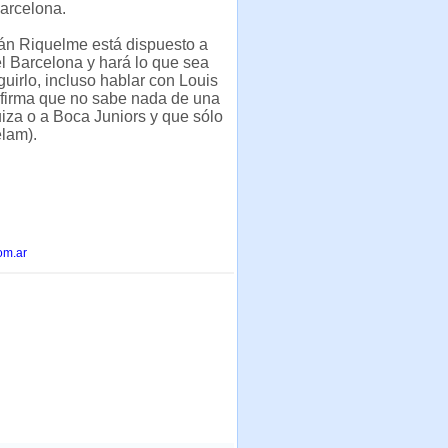
arcelona.
n Riquelme está dispuesto a
 el Barcelona y hará lo que sea
uirlo, incluso hablar con Louis
Afirma que no sabe nada de una
iza o a Boca Juniors y que sólo
élam).
om.ar