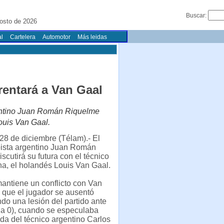
Buscar:
osto de 2026
l
Cartelera
Automotor
Más leidas
entará a Van Gaal
gentino Juan Román Riquelme
Louis Van Gaal.
28 de diciembre (Télam).- El
sta argentino Juan Román
scutirá su futura con el técnico
a, el holandés Louis Van Gaal.
antiene un conflicto con Van
 que el jugador se ausentó
o una lesión del partido ante
 a 0), cuando se especulaba
ada del técnico argentino Carlos