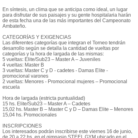
En síntesis, un clima que se anticipa como ideal, un lugar
para disfrutar de sus paisajes y su gente hospitalaria harán
de esta fecha una de las más importantes del Campeonato
Ambateño.
CATEGORÍAS Y EXIGENCIAS
Las diferentes categorías que integran el Torneo tendrán
desarrollo según se detalla la cantidad de vueltas por
categorías y la hora de largada de las mismas:
5 vueltas: Elite/Sub23 – Master A – Juveniles
4 vueltas: Master B
3 vueltas: Master C y D - cadetes - Damas Elite -
promocional varones
2 vueltas: Menores - Promocional mujeres – Promocional
escuela
Hora de largada (estricta puntualidad)
15 hs. Elite/Sub23 – Master A – Cadetes
15,02 hs. Master B – Master C y D – Damas Elite – Menores
15,04 hs. Promocionales
INSCRIPCIONES
Los interesados podrán inscribirse este viernes 16 de junio,
de 20 a 22 hs. en el gimnasio STEEL GYM ubicado en el