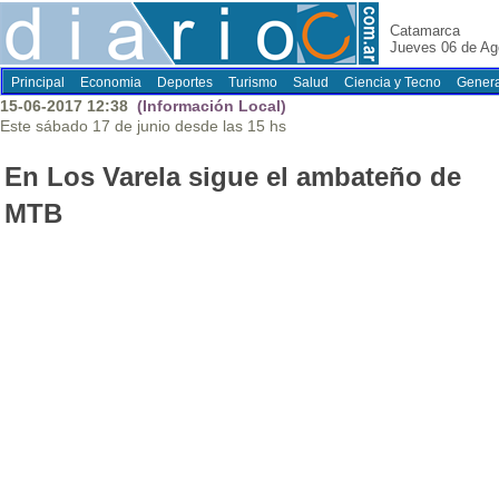
Catamarca
Jueves 06 de Ag
Principal
Economia
Deportes
Turismo
Salud
Ciencia y Tecno
Genera
15-06-2017 12:38
(Información Local)
Este sábado 17 de junio desde las 15 hs
En Los Varela sigue el ambateño de
MTB