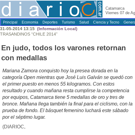
Catamarca
Viernes 07 de A
Principal
Economia
Deportes
Turismo
Salud
Ciencia y Tecno
Genera
31-05-2014 13:15
(Información Local)
TRASANDINOS “CHILE 2014”
En judo, todos los varones retornan
con medallas
Mariana Zamora conquisto hoy la presea dorada en la
categoría Open mientras que José Luis Galván se quedó con
el primer puesto en menos 55 kilogramos. Con estos
resultado y cuando mañana resta cumplirse la competencia
por equipos, Catamarca tiene 5 medallas de oro y tres de
bronce. Mañana llega también la final para el ciclismo, con la
prueba de fondo. El básquet femenino luchará este sábado
por el séptimo lugar.
(DIARIOC,