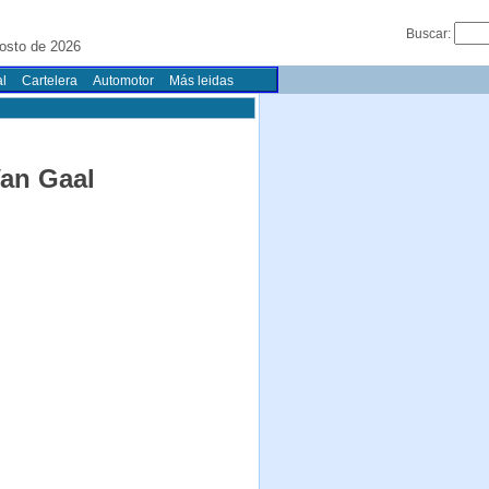
Buscar:
osto de 2026
l
Cartelera
Automotor
Más leidas
Van Gaal