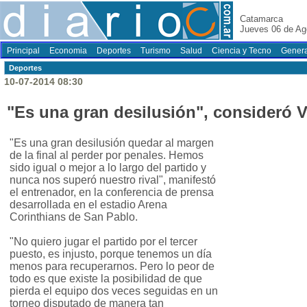
Catamarca
Jueves 06 de Ag
Principal
Economia
Deportes
Turismo
Salud
Ciencia y Tecno
Genera
Deportes
10-07-2014 08:30
"Es una gran desilusión", consideró 
"Es una gran desilusión quedar al margen
de la final al perder por penales. Hemos
sido igual o mejor a lo largo del partido y
nunca nos superó nuestro rival", manifestó
el entrenador, en la conferencia de prensa
desarrollada en el estadio Arena
Corinthians de San Pablo.
"No quiero jugar el partido por el tercer
puesto, es injusto, porque tenemos un día
menos para recuperarnos. Pero lo peor de
todo es que existe la posibilidad de que
pierda el equipo dos veces seguidas en un
torneo disputado de manera tan