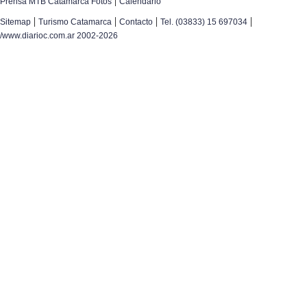
|
Prensa MTB Catamarca Fotos
Calendario
|
|
|
|
Sitemap
Turismo Catamarca
Contacto
Tel. (03833) 15 697034
/www.diarioc.com.ar 2002-2026