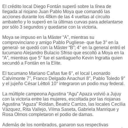
El crédito local Diego Fontán superó sobre la línea de
llegada al riojano Juan Pablo Moya que comandó las
acciones durante los 48km de las 4 vueltas al circuito
ambateño y lo superó en la últimas curvas para adelantarse
por sólo 3 segundos y quedarse con la victoria.
Moya se impuso en la Máster “A”, mientras su
comprovinciano y amigo Pablo Pugliese- que fue 3° en la
general- se quedó con la Máster “B”; 4° en la general entró el
tucumano Alejandro Bulacio Sfriso que escoltó a Moya en la
“A”, mientras que 5° fue el santiagueño Kevin Ingratta quien
secundó a Fontán en la Elite.
El tucumano Mariano Cañas fue 6°, el local Leonardo
Calvimonte 7°, Franco Delgado Anachuri 8°, Pablo Toledo 9°
y el jujeño César Léttoli 10° integraron un podio muy federal.
La múltiple campeona Agustina “Agu” Apaza volvió a Jujuy
con la victoria entre las mujeres, escoltada por las riojanas
Agustina “Aguza” Roldan, Beatriz Carrizo, las locales Cecilia
Vázquez, Rita Vallejo, Vilma Saseta, Gabriela Manrique y
Rosa Olmos completaron el podio de damas.
Además de los nombrados, ganaron sus respectivas