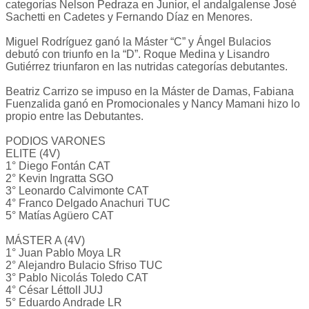
categorías Nelson Pedraza en Junior, el andalgalense José
Sachetti en Cadetes y Fernando Díaz en Menores.
Miguel Rodríguez ganó la Máster “C” y Ángel Bulacios
debutó con triunfo en la “D”. Roque Medina y Lisandro
Gutiérrez triunfaron en las nutridas categorías debutantes.
Beatriz Carrizo se impuso en la Máster de Damas, Fabiana
Fuenzalida ganó en Promocionales y Nancy Mamani hizo lo
propio entre las Debutantes.
PODIOS VARONES
ELITE (4V)
1° Diego Fontán CAT
2° Kevin Ingratta SGO
3° Leonardo Calvimonte CAT
4° Franco Delgado Anachuri TUC
5° Matías Agüero CAT
MÁSTER A (4V)
1° Juan Pablo Moya LR
2° Alejandro Bulacio Sfriso TUC
3° Pablo Nicolás Toledo CAT
4° César LéttolI JUJ
5° Eduardo Andrade LR