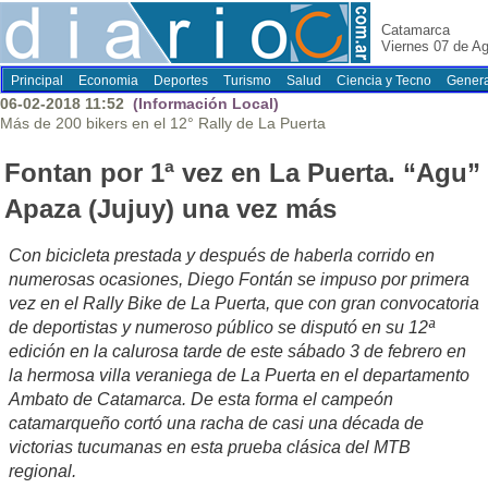
Catamarca
Viernes 07 de A
Principal
Economia
Deportes
Turismo
Salud
Ciencia y Tecno
Genera
06-02-2018 11:52
(Información Local)
Más de 200 bikers en el 12° Rally de La Puerta
Fontan por 1ª vez en La Puerta. “Agu”
Apaza (Jujuy) una vez más
Con bicicleta prestada y después de haberla corrido en
numerosas ocasiones, Diego Fontán se impuso por primera
vez en el Rally Bike de La Puerta, que con gran convocatoria
de deportistas y numeroso público se disputó en su 12ª
edición en la calurosa tarde de este sábado 3 de febrero en
la hermosa villa veraniega de La Puerta en el departamento
Ambato de Catamarca. De esta forma el campeón
catamarqueño cortó una racha de casi una década de
victorias tucumanas en esta prueba clásica del MTB
regional.