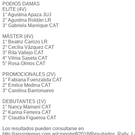
PODIOS DAMAS
ELITE (4V)
1° Agustina Apaza JUJ
2° Agustina Roldán LR
3° Gabriela Manrique CAT
MÁSTER (4V)
1° Beatriz Carrizo LR
2° Cecilia Vázquez CAT
3° Rita Vallejo CAT
4° Vilma Saseta CAT
5° Rosa Olmos CAT
PROMOCIONALES (2V)
1° Fabiana Fuenzalida CAT
2° Emilce Medina CAT
3° Carolina Barrionuevo
DEBUTANTES (1V)
1° Nancy Mamaní CAT
2° Karina Ferreira CAT
3° Claudia Figueroa CAT
Los resultados pueden consultarse en
http://jaissistemas.com.ar/crono/pdf/2018/Resultados_Rally_