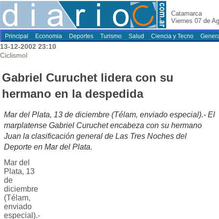
Catamarca
Viernes 07 de A
Principal
Economia
Deportes
Turismo
Salud
Ciencia y Tecno
Genera
13-12-2002 23:10
Ciclismol
Gabriel Curuchet lidera con su
hermano en la despedida
Mar del Plata, 13 de diciembre (Télam, enviado especial).- El
marplatense Gabriel Curuchet encabeza con su hermano
Juan la clasificación general de Las Tres Noches del
Deporte en Mar del Plata.
Mar del
Plata, 13
de
diciembre
(Télam,
enviado
especial).-