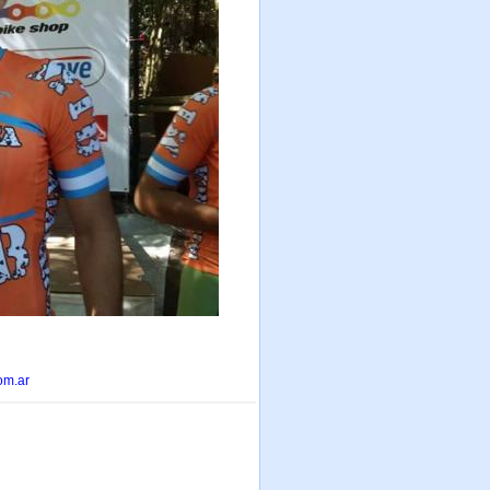
om.ar