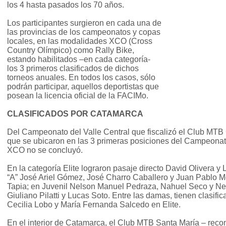
los 4 hasta pasados los 70 años.
Los participantes surgieron en cada una de
las provincias de los campeonatos y copas
locales, en las modalidades XCO (Cross
Country Olímpico) como Rally Bike,
estando habilitados –en cada categoría-
los 3 primeros clasificados de dichos
torneos anuales. En todos los casos, sólo
podrán participar, aquellos deportistas que
posean la licencia oficial de la FACIMo.
CLASIFICADOS POR CATAMARCA
Del Campeonato del Valle Central que fiscalizó el Club MTB 
que se ubicaron en las 3 primeras posiciones del Campeonato
XCO no se concluyó.
En la categoría Elite lograron pasaje directo David Olivera 
“A” José Ariel Gómez, José Charro Caballero y Juan Pablo Mo
Tapia; en Juvenil Nelson Manuel Pedraza, Nahuel Seco y N
Giuliano Pilatti y Lucas Soto. Entre las damas, tienen clasific
Cecilia Lobo y María Fernanda Salcedo en Elite.
En el interior de Catamarca, el Club MTB Santa María – reco