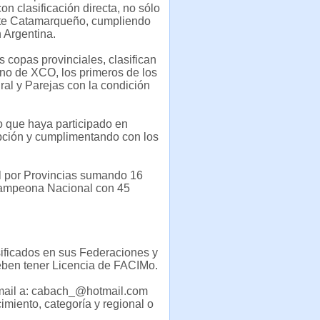
n clasificación directa, no sólo
este Catamarqueño, cumpliendo
 Argentina.
 copas provinciales, clasifican
ino de XCO, los primeros de los
al y Parejas con la condición
o que haya participado en
pción y cumplimentando con los
al por Provincias sumando 16
 Campeona Nacional con 45
asificados en sus Federaciones y
deben tener Licencia de FACIMo.
mail a:
cabach_@hotmail.com
imiento, categoría y regional o