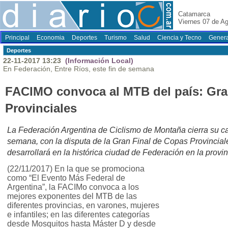
Catamarca
Viernes 07 de A
Principal
Economia
Deportes
Turismo
Salud
Ciencia y Tecno
Genera
Deportes
22-11-2017 13:23
(Información Local)
En Federación, Entre Ríos, este fin de semana
FACIMO convoca al MTB del país: Gra
Provinciales
La Federación Argentina de Ciclismo de Montaña cierra su ca
semana, con la disputa de la Gran Final de Copas Provincial
desarrollará en la histórica ciudad de Federación en la provin
(22/11/2017) En la que se promociona
como “El Evento Más Federal de
Argentina”, la FACIMo convoca a los
mejores exponentes del MTB de las
diferentes provincias, en varones, mujeres
e infantiles; en las diferentes categorías
desde Mosquitos hasta Máster D y desde