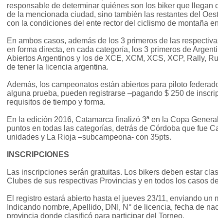
responsable de determinar quiénes son los biker que llegan co
de la mencionada ciudad, sino también las restantes del O
con la condiciones del ente rector del ciclismo de montaña en
En ambos casos, además de los 3 primeros de las respectivas
en forma directa, en cada categoría, los 3 primeros de Argent
Abiertos Argentinos y los de XCE, XCM, XCS, XCP, Rally, Rur
de tener la licencia argentina.
Además, los campeonatos están abiertos para piloto federad
alguna prueba, pueden registrarse –pagando $ 250 de inscri
requisitos de tiempo y forma.
En la edición 2016, Catamarca finalizó 3ª en la Copa Gener
puntos en todas las categorías, detrás de Córdoba que fue
unidades y La Rioja –subcampeona- con 35pts.
INSCRIPCIONES
Las inscripciones serán gratuitas. Los bikers deben estar cl
Clubes de sus respectivas Provincias y en todos los casos 
El registro estará abierto hasta el jueves 23/11, enviando un 
Indicando nombre, Apellido, DNI, N° de licencia, fecha de nac
provincia donde clasificó para participar del Torneo.