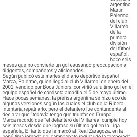
argentino
Martín
Palermo,
del club
Villarreal
de la
primera
división
del fútbol
español,
hace seis
meses que no convierte un gol causando preocupación a
dirigentes, compañeros y aficionados.
Según publicó este martes el diario deportivo español
Marca, Palermo, quien llegó al club Villarreal en enero del
2001, vendido por Boca Juniors, convirtió su último gol en el
equipo español de camiseta amarilla el 5 de mayo último.
Hace pocas semanas, la prensa argentina se hizo eco de
algunas versiones según las cuales el club de la Ribera
intentaría repatriarlo, pero el delantero fue contundente al
declarar que "todavía tengo que triunfar en Europa".
Marca recordó que "el delantero del Villarreal cumple hoy
seis meses desde que lograse su último gol en la Liga
española. El tanto que le marcó al Real Zaragoza, en la
penúltima jornada del campeonato regular de la temporada