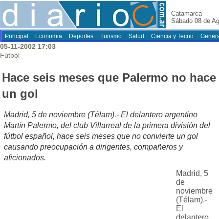
Catamarca
Sábado 08 de Ag
Principal
Economia
Deportes
Turismo
Salud
Ciencia y Tecno
Genera
05-11-2002 17:03
Fútbol
Hace seis meses que Palermo no hace
un gol
Madrid, 5 de noviembre (Télam).- El delantero argentino
Martín Palermo, del club Villarreal de la primera división del
fútbol español, hace seis meses que no convierte un gol
causando preocupación a dirigentes, compañeros y
aficionados.
Madrid, 5
de
noviembre
(Télam).-
El
delantero