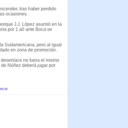
escender, tras haber perdido
bas ocasiones.
porque J.J. López asumió en la
oria por 1 a0 ante Boca se
la Sudamericana, pero al igual
edado en zona de promoción.
l desenlace no fuera el mismo
to de Núñez deberá jugar por
om.ar