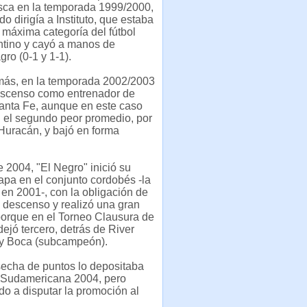
sca en la temporada 1999/2000,
o dirigía a Instituto, que estaba
 máxima categoría del fútbol
ntino y cayó a manos de
ro (0-1 y 1-1).
ás, en la temporada 2002/2003
descenso como entrenador de
anta Fe, aunque en este caso
 el segundo peor promedio, por
Huracán, y bajó en forma
 2004, "El Negro" inició su
pa en el conjunto cordobés -la
 en 2001-, con la obligación de
l descenso y realizó una gran
orque en el Torneo Clausura de
dejó tercero, detrás de River
y Boca (subcampeón).
secha de puntos lo depositaba
 Sudamericana 2004, pero
o a disputar la promoción al