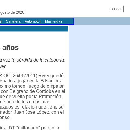
Buscar:
gosto de 2026
l
Cartelera
Automotor
Más leidas
e años
ra vez la pérdida de la categoría,
ver
RIOC, 26/06/2011) River quedó
enado a jugar en la B Nacional
róximo torneo, luego de empatar
1 con Belgrano de Córdoba en el
ue de vuelta por la Promoción,
ue uno de los datos más
acados es relación que tiene su
enador, Juan José López, con el
enso.
tual DT "millonario" perdió la