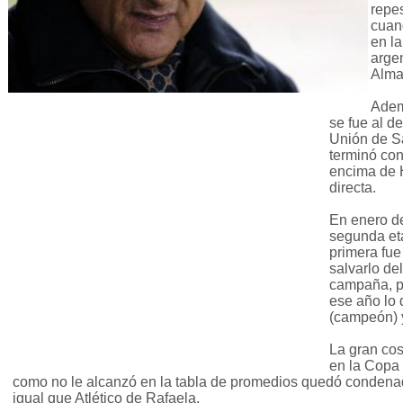
repe
cuand
en la
arge
Almag
Adem
se fue al 
Unión de S
terminó con
encima de 
directa.
En enero de
segunda eta
primera fue
salvarlo de
campaña, p
ese año lo 
(campeón) 
La gran co
en la Copa
como no le alcanzó en la tabla de promedios quedó condenad
igual que Atlético de Rafaela.