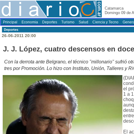
Catamarca
Domingo 09 de A
Principal
Economia
Deportes
Turismo
Salud
Ciencia y Tecno
Genera
Deportes
26-06-2011 20:00
J. J. López, cuatro descensos en doc
Con la derrota ante Belgrano, el técnico "millonario" sufrió ot
tres por Promoción. Lo hizo con Instituto, Unión, Talleres y Ri
(DIA
cond
el p
1 a 
choq
aunq
dest
entr
desc
El ac