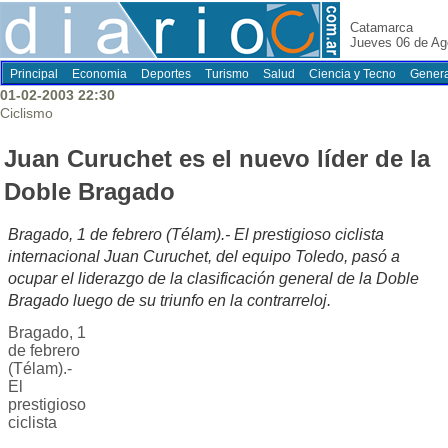
Catamarca
Jueves 06 de Ag
Principal
Economia
Deportes
Turismo
Salud
Ciencia y Tecno
Genera
01-02-2003 22:30
Ciclismo
Juan Curuchet es el nuevo líder de la
Doble Bragado
Bragado, 1 de febrero (Télam).- El prestigioso ciclista
internacional Juan Curuchet, del equipo Toledo, pasó a
ocupar el liderazgo de la clasificación general de la Doble
Bragado luego de su triunfo en la contrarreloj.
Bragado, 1
de febrero
(Télam).-
El
prestigioso
ciclista