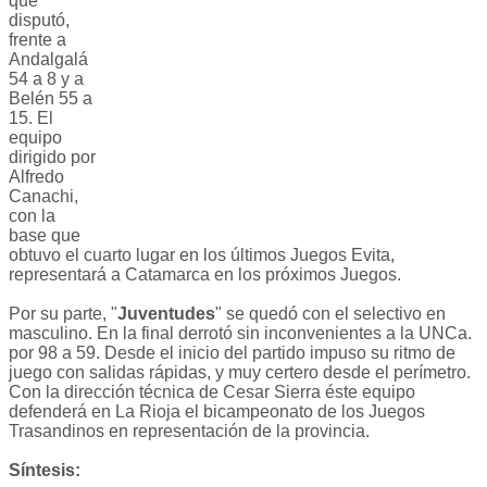
que
disputó,
frente a
Andalgalá
54 a 8 y a
Belén 55 a
15. El
equipo
dirigido por
Alfredo
Canachi,
con la
base que
obtuvo el cuarto lugar en los últimos Juegos Evita,
representará a Catamarca en los próximos Juegos.
Por su parte, "
Juventudes
" se quedó con el selectivo en
masculino. En la final derrotó sin inconvenientes a la UNCa.
por 98 a 59. Desde el inicio del partido impuso su ritmo de
juego con salidas rápidas, y muy certero desde el perímetro.
Con la dirección técnica de Cesar Sierra éste equipo
defenderá en La Rioja el bicampeonato de los Juegos
Trasandinos en representación de la provincia.
Síntesis: