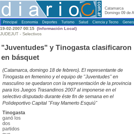
Catamarca
Domingo 09 de A
Principal
Economia
Deportes
Turismo
Salud
Ciencia y Tecno
Genera
19-02-2007 00:15
(Información Local)
JUDEJUT - Selectivos
"Juventudes" y Tinogasta clasificaron
en básquet
(Catamarca, domingo 18 de febrero). El representante de
Tinogasta en femenino y el equipo de "Juventudes" en
masculino se quedaron con la representación de la provincia
para los Juegos Trasandinos 2007 al imponerse en el
selectivo disputado durante éste fin de semana en el
Polideportivo Capital "Fray Mamerto Esquiú"
Tinogasta
ganó los
dos
partidos