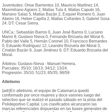
Juventudes: Omar Barrientos 10, Mauricio Martínez 14,
Maximiliano Agüero 2, Matías Tula 4, Matías Caputo 16,
Mariano Salas 5, Matías Bazán 2, Exquiel Romero 0, Juan
Abeiro 16, Heber Capilla 2, Matías Collantes 3, Gabriel Sosa
24. DT: Cesar Sierra.
UNCa.: Sebastián Barros 0, Juan José Barros 0, Luciano
Marini 8, Gustavo Nieva 0, Fernando Brizuela del Moral 6,
Pablo del Valle 5, Hernán Coronel 10, Francisco Bernardes
0, Eduardo Rodríguez 12, Leandro Brizuela del Moral 3,
Cristián Bazán 9, Juan Jiménez 6. DT: Eduardo Brizuela del
Moral.
Árbitros: Gustavo Nieva - Manuel Herrera.
Parciales: 35/10; 16/13; 34/12; 13/24.
Progresión: 35/10; 51/23; 85/35; 98/59
Atletismo
{adr}En atletismo, el equipo de Catamarca quedó
conformado por once mujeres y doce varones luego del
selectivo que se realizó el pasado sábado en la pista del
Polideportivo Capital. Los clasificados alcanzaron las
marcas referenciales dispuestas en las bases generales de