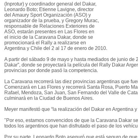
(Inprotur) y coordinador general del Dakar,
Leonardo Boto; Etienne Lavigne, director
del Amaury Sport Organización (ASO) y
organizador de la prueba, y Gregory Murac,
responsable de Relaciones Exteriores de
ASO, estarán presentes en Las Flores en
el inicio de la Caravana Dakar, donde se
promocionará el Rally a realizarse en
Argentina y Chile del 2 al 17 de enero de 2010.
A partir del sábado 9 de mayo y hasta mediados de junio de 
Dakar”, donde se proyectará la película del Rally Dakar Arge
provincias por donde pasó la competencia.
La Caravana recorrerá las diez provincias argentinas que fuero
Comenzará en Las Flores y recorrerá Santa Rosa, Puerto Ma
Rafael, Mendoza, San Juan, San Fernando del Valle de Cata
culminará en la Ciudad de Buenos Aires.
Meyer manifestó que “la realización del Dakar en Argentina y 
"Por eso, estamos convencidos de que la Caravana Dakar serv
todos los argentinos que han disfrutado el paso de los vehícul
Por su parte, Leonardo Boto aseguró que está seguro de que