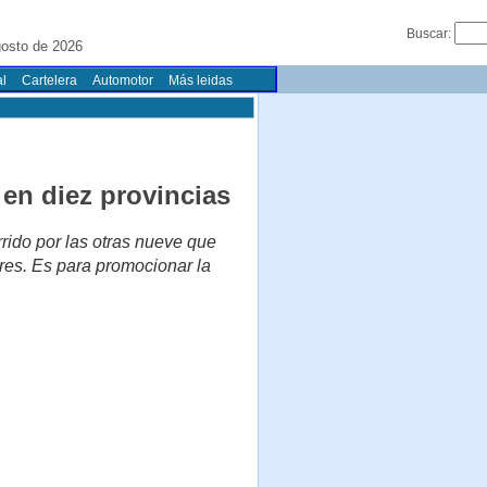
Buscar:
gosto de 2026
l
Cartelera
Automotor
Más leidas
 en diez provincias
rido por las otras nueve que
ores. Es para promocionar la