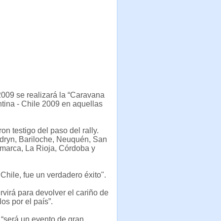
2009 se realizará la “Caravana
ntina - Chile 2009 en aquellas
n testigo del paso del rally.
dryn, Bariloche, Neuquén, San
marca, La Rioja, Córdoba y
Chile, fue un verdadero éxito".
irá para devolver el cariño de
os por el país”.
 “será un evento de gran