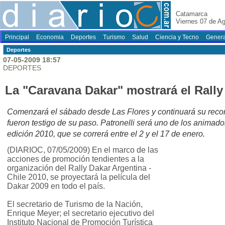
Catamarca
Viernes 07 de A
Principal
Economia
Deportes
Turismo
Salud
Ciencia y Tecno
Genera
Deportes
07-05-2009 18:57
DEPORTES
La "Caravana Dakar" mostrará el Rally
Comenzará el sábado desde Las Flores y continuará su recor
fueron testigo de su paso. Patronelli será uno de los animad
edición 2010, que se correrá entre el 2 y el 17 de enero.
(DIARIOC, 07/05/2009) En el marco de las
acciones de promoción tendientes a la
organización del Rally Dakar Argentina -
Chile 2010, se proyectará la película del
Dakar 2009 en todo el país.
El secretario de Turismo de la Nación,
Enrique Meyer; el secretario ejecutivo del
Instituto Nacional de Promoción Turística