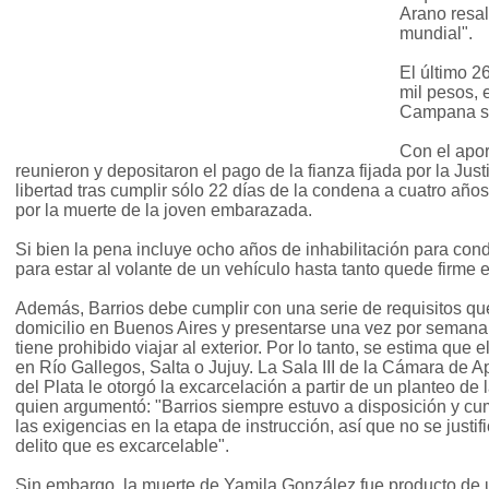
Arano resal
mundial".
El último 2
mil pesos, 
Campana si
Con el apor
reunieron y depositaron el pago de la fianza fijada por la Just
libertad tras cumplir sólo 22 días de la condena a cuatro años
por la muerte de la joven embarazada.
Si bien la pena incluye ocho años de inhabilitación para condu
para estar al volante de un vehículo hasta tanto quede firme el
Además, Barrios debe cumplir con una serie de requisitos qu
domicilio en Buenos Aires y presentarse una vez por semana 
tiene prohibido viajar al exterior. Por lo tanto, se estima que
en Río Gallegos, Salta o Jujuy. La Sala III de la Cámara de 
del Plata le otorgó la excarcelación a partir de un planteo de 
quien argumentó: "Barrios siempre estuvo a disposición y cump
las exigencias en la etapa de instrucción, así que no se justif
delito que es excarcelable".
Sin embargo, la muerte de Yamila González fue producto de