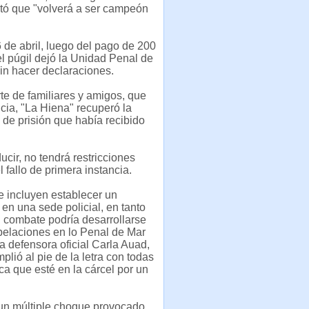
tó que "volverá a ser campeón
6 de abril, luego del pago de 200
el púgil dejó la Unidad Penal de
n hacer declaraciones.
te de familiares y amigos, que
icia, "La Hiena" recuperó la
 de prisión que había recibido
cir, no tendrá restricciones
 fallo de primera instancia.
e incluyen establecer un
en una sede policial, en tanto
 el combate podría desarrollarse
Apelaciones en lo Penal de Mar
la defensora oficial Carla Auad,
lió al pie de la letra con todas
ica que esté en la cárcel por un
 un múltiple choque provocado