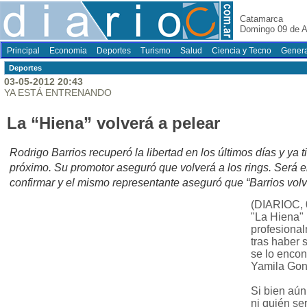
Catamarca
Domingo 09 de A
Principal
Economia
Deportes
Turismo
Salud
Ciencia y Tecno
Genera
Deportes
03-05-2012 20:43
YA ESTÁ ENTRENANDO
La “Hiena” volverá a pelear
Rodrigo Barrios recuperó la libertad en los últimos días y ya t
próximo. Su promotor aseguró que volverá a los rings. Será el
confirmar y el mismo representante aseguró que “Barrios vol
(DIARIOC, 
"La Hiena" 
profesional
tras haber 
se lo encon
Yamila Gon
Si bien aún
ni quién se