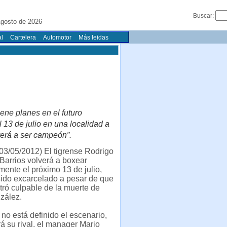
Buscar:
gosto de 2026
l
Cartelera
Automotor
Más leidas
iene planes en el futuro
 13 de julio en una localidad a
verá a ser campeón”.
03/05/2012) El tigrense Rodrigo
Barrios volverá a boxear
mente el próximo 13 de julio,
sido excarcelado a pesar de que
tró culpable de la muerte de
zález.
 no está definido el escenario,
rá su rival, el manager Mario