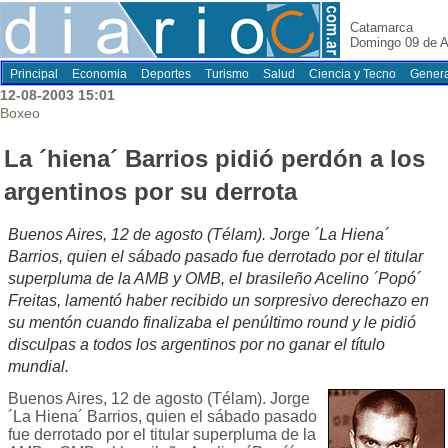
Catamarca
Domingo 09 de A
Principal
Economia
Deportes
Turismo
Salud
Ciencia y Tecno
Genera
12-08-2003 15:01
Boxeo
La ´hiena´ Barrios pidió perdón a los
argentinos por su derrota
Buenos Aires, 12 de agosto (Télam). Jorge ´La Hiena´
Barrios, quien el sábado pasado fue derrotado por el titular
superpluma de la AMB y OMB, el brasileño Acelino ´Popó´
Freitas, lamentó haber recibido un sorpresivo derechazo en
su mentón cuando finalizaba el penúltimo round y le pidió
disculpas a todos los argentinos por no ganar el título
mundial.
Buenos Aires, 12 de agosto (Télam). Jorge
´La Hiena´ Barrios, quien el sábado pasado
fue derrotado por el titular superpluma de la