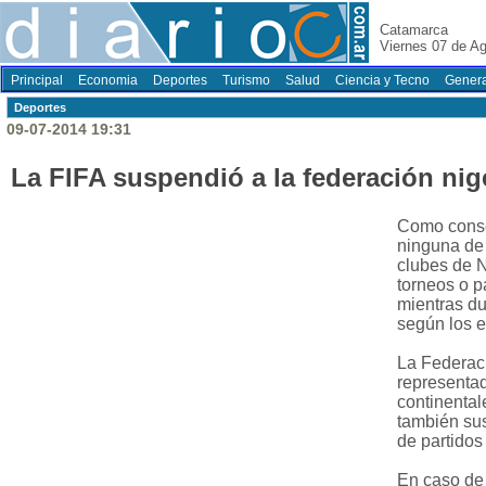
Catamarca
Viernes 07 de A
Principal
Economia
Deportes
Turismo
Salud
Ciencia y Tecno
Genera
Deportes
09-07-2014 19:31
La FIFA suspendió a la federación nig
Como conse
ninguna de 
clubes de N
torneos o p
mientras du
según los e
La Federaci
representa
continental
también sus
de partidos
En caso de 