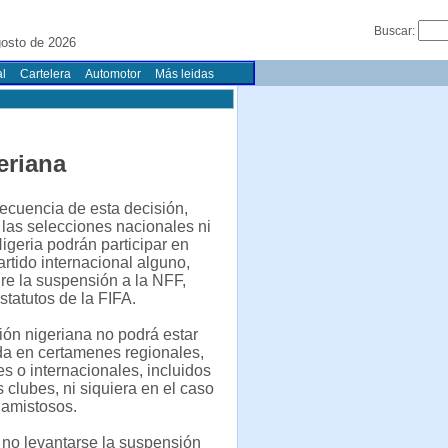
Buscar:
gosto de 2026
l
Cartelera
Automotor
Más leidas
eriana
cuencia de esta decisión,
las selecciones nacionales ni
igeria podrán participar en
artido internacional alguno,
re la suspensión a la NFF,
statutos de la FIFA.
ón nigeriana no podrá estar
da en certamenes regionales,
es o internacionales, incluidos
 clubes, ni siquiera en el caso
 amistosos.
no levantarse la suspensión