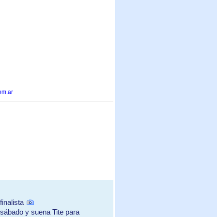
om.ar
inalista
sábado y suena Tite para