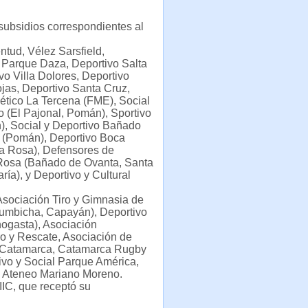
 subsidios correspondientes al
ntud, Vélez Sarsfield,
, Parque Daza, Deportivo Salta
vo Villa Dolores, Deportivo
ojas, Deportivo Santa Cruz,
lético La Tercena (FME), Social
o (El Pajonal, Pomán), Sportivo
), Social y Deportivo Bañado
n (Pomán), Deportivo Boca
a Rosa), Defensores de
 Rosa (Bañado de Ovanta, Santa
ía), y Deportivo y Cultural
Asociación Tiro y Gimnasia de
humbicha, Capayán), Deportivo
nogasta), Asociación
 y Rescate, Asociación de
s Catamarca, Catamarca Rugby
ivo y Social Parque América,
y Ateneo Mariano Moreno.
IIC, que receptó su