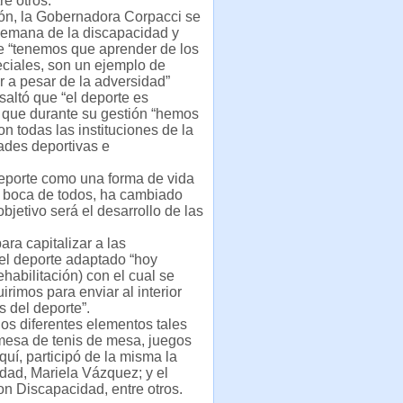
re otros.
ón, la Gobernadora Corpacci se
a semana de la discapacidad y
e “tenemos que aprender de los
ciales, son un ejemplo de
 a pesar de la adversidad”
altó que “el deporte es
y que durante su gestión “hemos
on todas las instituciones de la
ades deportivas e
deporte como una forma de vida
en boca de todos, ha cambiado
jetivo será el desarrollo de las
ra capitalizar a las
a el deporte adaptado “hoy
habilitación) con el cual se
irimos para enviar al interior
s del deporte”.
os diferentes elementos tales
 mesa de tenis de mesa, juegos
uí, participó de la misma la
idad, Mariela Vázquez; y el
n Discapacidad, entre otros.