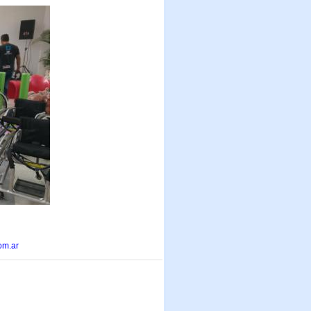
om.ar