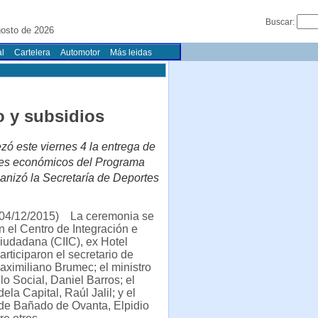
Buscar:
gosto de 2026
l
Cartelera
Automotor
Más leidas
 y subsidios
zó este viernes 4 la entrega de
tes económicos del Programa
ganizó la Secretaría de Deportes
04/12/2015) La ceremonia se
en el Centro de Integración e
iudadana (CIIC), ex Hotel
articiparon el secretario de
ximiliano Brumec; el ministro
lo Social, Daniel Barros; el
ela Capital, Raúl Jalil; y el
 de Bañado de Ovanta, Elpidio