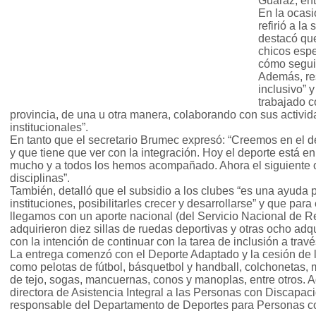
Guaraz, ent
En la ocasi
refirió a l
destacó qu
chicos espe
cómo seguir
Además, res
inclusivo” 
trabajado c
provincia, de una u otra manera, colaborando con sus activid
institucionales”.
En tanto que el secretario Brumec expresó: “Creemos en el 
y que tiene que ver con la integración. Hoy el deporte está 
mucho y a todos los hemos acompañado. Ahora el siguiente ob
disciplinas”.
También, detalló que el subsidio a los clubes “es una ayuda pa
instituciones, posibilitarles crecer y desarrollarse” y que par
llegamos con un aporte nacional (del Servicio Nacional de Re
adquirieron diez sillas de ruedas deportivas y otras ocho adqu
con la intención de continuar con la tarea de inclusión a travé
La entrega comenzó con el Deporte Adaptado y la cesión de l
como pelotas de fútbol, básquetbol y handball, colchonetas,
de tejo, sogas, mancuernas, conos y manoplas, entre otros. Aq
directora de Asistencia Integral a las Personas con Discapac
responsable del Departamento de Deportes para Personas co