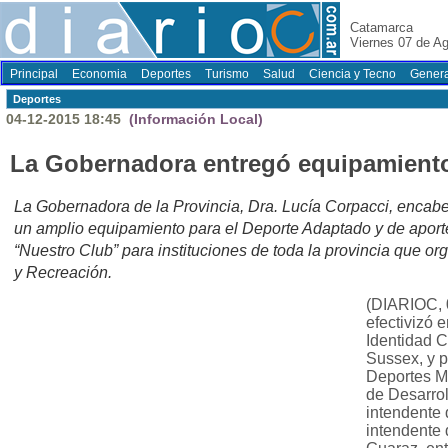
Catamarca
Viernes 07 de A
Principal
Economia
Deportes
Turismo
Salud
Ciencia y Tecno
Genera
Deportes
04-12-2015 18:45
(Información Local)
La Gobernadora entregó equipamiento
La Gobernadora de la Provincia, Dra. Lucía Corpacci, encabe
un amplio equipamiento para el Deporte Adaptado y de apor
“Nuestro Club” para instituciones de toda la provincia que or
y Recreación.
(DIARIOC, 
efectivizó 
Identidad C
Sussex, y p
Deportes Ma
de Desarrol
intendente d
intendente