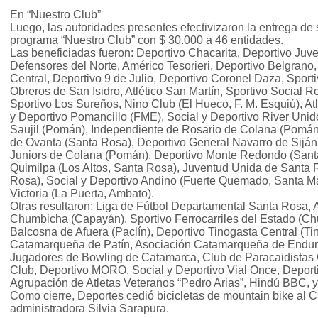
En “Nuestro Club”
Luego, las autoridades presentes efectivizaron la entrega de
programa “Nuestro Club” con $ 30.000 a 46 entidades.
Las beneficiadas fueron: Deportivo Chacarita, Deportivo Juve
Defensores del Norte, Américo Tesorieri, Deportivo Belgrano
Central, Deportivo 9 de Julio, Deportivo Coronel Daza, Sporti
Obreros de San Isidro, Atlético San Martín, Sportivo Social R
Sportivo Los Sureños, Nino Club (El Hueco, F. M. Esquiú), At
y Deportivo Pomancillo (FME), Social y Deportivo River Unid
Saujil (Pomán), Independiente de Rosario de Colana (Pomán
de Ovanta (Santa Rosa), Deportivo General Navarro de Sijá
Juniors de Colana (Pomán), Deportivo Monte Redondo (Sant
Quimilpa (Los Altos, Santa Rosa), Juventud Unida de Santa
Rosa), Social y Deportivo Andino (Fuerte Quemado, Santa Mar
Victoria (La Puerta, Ambato).
Otras resultaron: Liga de Fútbol Departamental Santa Rosa, 
Chumbicha (Capayán), Sportivo Ferrocarriles del Estado (C
Balcosna de Afuera (Paclín), Deportivo Tinogasta Central (Ti
Catamarqueña de Patín, Asociación Catamarqueña de Enduro
Jugadores de Bowling de Catamarca, Club de Paracaidista
Club, Deportivo MORO, Social y Deportivo Vial Once, Deport
Agrupación de Atletas Veteranos “Pedro Arias”, Hindú BBC, 
Como cierre, Deportes cedió bicicletas de mountain bike al C
administradora Silvia Sarapura.