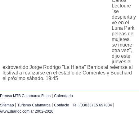
Carlos
Lectoure
"se
despierta y
ve en el
Luna Park
peleas de
mujeres,
se muere
otra vez",
dijo este
jueves el
extrovertido Jorge Rodrigo "La Hiena" Barrios al referirse al
festival a realizarse en el estadio de Corrientes y Bouchard
el próximo sábado. 19:45
|
Prensa MTB Catamarca Fotos
Calendario
|
|
|
|
Sitemap
Turismo Catamarca
Contacto
Tel. (03833) 15 697034
/www.diarioc.com.ar 2002-2026