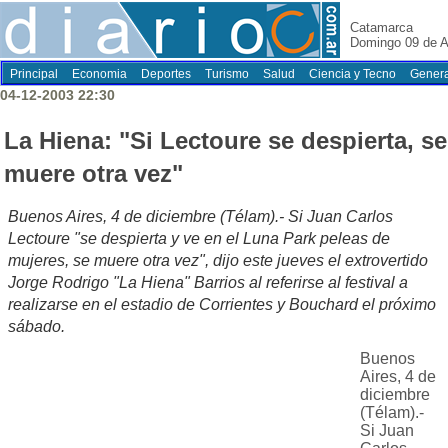
Catamarca
Domingo 09 de A
Principal
Economia
Deportes
Turismo
Salud
Ciencia y Tecno
Genera
04-12-2003 22:30
La Hiena: "Si Lectoure se despierta, se
muere otra vez"
Buenos Aires, 4 de diciembre (Télam).- Si Juan Carlos
Lectoure "se despierta y ve en el Luna Park peleas de
mujeres, se muere otra vez", dijo este jueves el extrovertido
Jorge Rodrigo "La Hiena" Barrios al referirse al festival a
realizarse en el estadio de Corrientes y Bouchard el próximo
sábado.
Buenos
Aires, 4 de
diciembre
(Télam).-
Si Juan