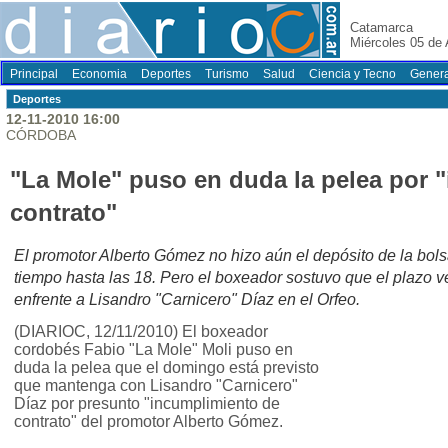
Catamarca
Miércoles 05 de
Principal
Economia
Deportes
Turismo
Salud
Ciencia y Tecno
Genera
Deportes
12-11-2010 16:00
CÓRDOBA
"La Mole" puso en duda la pelea por 
contrato"
El promotor Alberto Gómez no hizo aún el depósito de la bols
tiempo hasta las 18. Pero el boxeador sostuvo que el plazo ve
enfrente a Lisandro "Carnicero" Díaz en el Orfeo.
(DIARIOC, 12/11/2010) El boxeador
cordobés Fabio "La Mole" Moli puso en
duda la pelea que el domingo está previsto
que mantenga con Lisandro "Carnicero"
Díaz por presunto "incumplimiento de
contrato" del promotor Alberto Gómez.