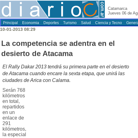
Catamarca
Jueves 06 de Ag
Principal
Economia
Deportes
Turismo
Salud
Ciencia y Tecno
Genera
10-01-2013 08:29
La competencia se adentra en el
desierto de Atacama
El Rally Dakar 2013 tendrá su primera parte en el desierto
de Atacama cuando encare la sexta etapa, que unirá las
ciudades de Arica con Calama.
Serán 768
kilómetros
en total,
repartidos
en un
enlace de
291
kilómetros,
la especial