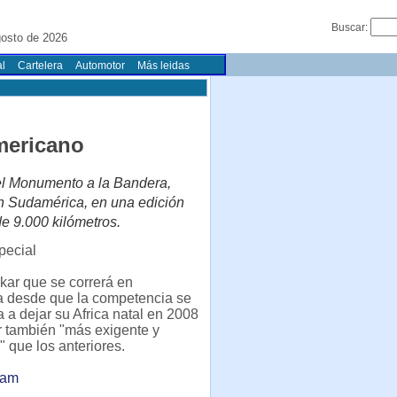
Buscar:
osto de 2026
l
Cartelera
Automotor
Más leidas
mericano
del Monumento a la Bandera,
 en Sudamérica, en una edición
de 9.000 kilómetros.
pecial
kar que se correrá en
 desde que la competencia se
a a dejar su Africa natal en 2008
r también "más exigente y
 que los anteriores.
lam