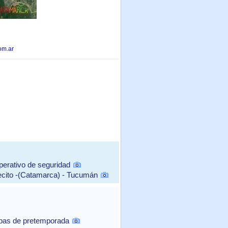
om.ar
perativo de seguridad
ecito -(Catamarca) - Tucumán
ebas de pretemporada