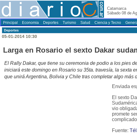
Catamarca
Sábado 08 de Ag
Principal
Economia
Deportes
Turismo
Salud
Ciencia y Tecno
Genera
Deportes
05-01-2014 10:30
Larga en Rosario el sexto Dakar suda
El Rally Dakar, que tiene su ceremonia de podio a los pies 
iniciará este domingo en Rosario su 35ta. travesía, la sexta
que unirá Argentina, Bolivia y Chile tras completar algo más 
Enviada es
El sexto Da
Sudamérica
vio obligad
promete se
complicado"
Fuente:
Té