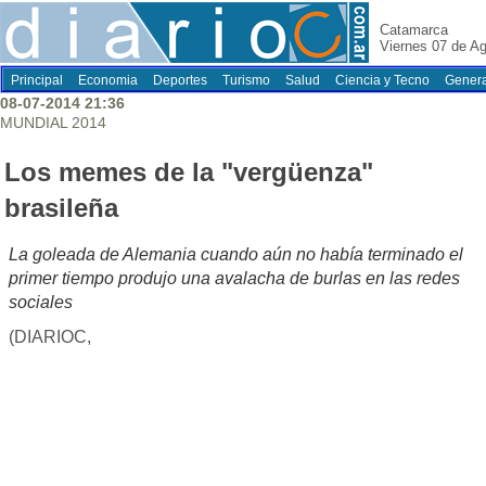
Catamarca
Viernes 07 de A
Principal
Economia
Deportes
Turismo
Salud
Ciencia y Tecno
Genera
08-07-2014 21:36
MUNDIAL 2014
Los memes de la "vergüenza"
brasileña
La goleada de Alemania cuando aún no había terminado el
primer tiempo produjo una avalacha de burlas en las redes
sociales
(DIARIOC,