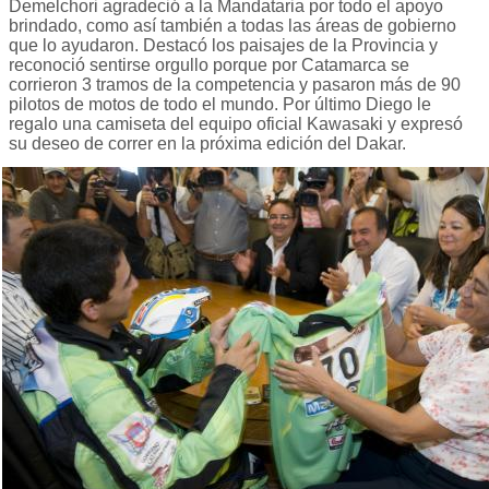
Demelchori agradeció a la Mandataria por todo el apoyo
brindado, como así también a todas las áreas de gobierno
que lo ayudaron. Destacó los paisajes de la Provincia y
reconoció sentirse orgullo porque por Catamarca se
corrieron 3 tramos de la competencia y pasaron más de 90
pilotos de motos de todo el mundo. Por último Diego le
regalo una camiseta del equipo oficial Kawasaki y expresó
su deseo de correr en la próxima edición del Dakar.