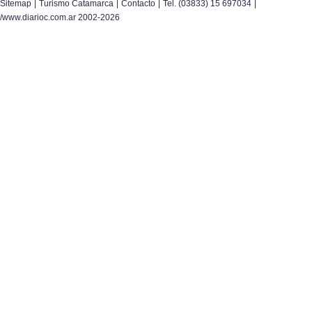
|
|
|
|
Sitemap
Turismo Catamarca
Contacto
Tel. (03833) 15 697034
/www.diarioc.com.ar 2002-2026