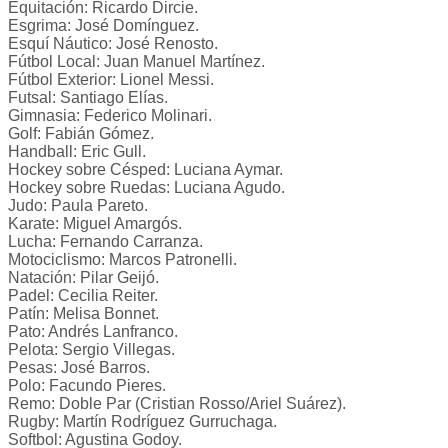
Equitación: Ricardo Dircie.
Esgrima: José Domínguez.
Esquí Náutico: José Renosto.
Fútbol Local: Juan Manuel Martínez.
Fútbol Exterior: Lionel Messi.
Futsal: Santiago Elías.
Gimnasia: Federico Molinari.
Golf: Fabián Gómez.
Handball: Eric Gull.
Hockey sobre Césped: Luciana Aymar.
Hockey sobre Ruedas: Luciana Agudo.
Judo: Paula Pareto.
Karate: Miguel Amargós.
Lucha: Fernando Carranza.
Motociclismo: Marcos Patronelli.
Natación: Pilar Geijó.
Padel: Cecilia Reiter.
Patín: Melisa Bonnet.
Pato: Andrés Lanfranco.
Pelota: Sergio Villegas.
Pesas: José Barros.
Polo: Facundo Pieres.
Remo: Doble Par (Cristian Rosso/Ariel Suárez).
Rugby: Martín Rodríguez Gurruchaga.
Softbol: Agustina Godoy.