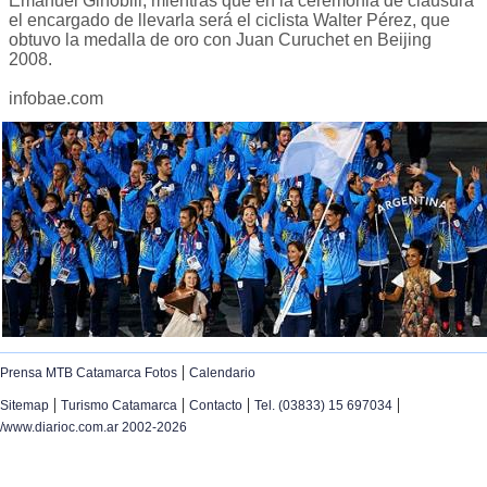
Emanuel Ginóbili, mientras que en la ceremonia de clausura
el encargado de llevarla será el ciclista Walter Pérez, que
obtuvo la medalla de oro con Juan Curuchet en Beijing
2008.
infobae.com
|
Prensa MTB Catamarca Fotos
Calendario
|
|
|
|
Sitemap
Turismo Catamarca
Contacto
Tel. (03833) 15 697034
/www.diarioc.com.ar 2002-2026