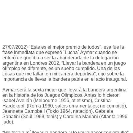
27/07/2012) "Este es el mejor premio de todos", esa fue la
frase inmediata que expresó ´Lucha´ Aymar cuando se
enteró de que iba a ser la abanderada de la delegación
argentina en Londres 2012. “Llevar la bandera en un juego
olímpico es diferente, es un sueño cumplido. Una de las
cosas que me faltan en mi carrera deportiva”, dijo sobre la
importancia de llevar la bandera patria en el acto inaugural.
Aymar será la sexta mujer que llevará la bandera argentina
en la historia de los Juegos Olímpicos. Antes lo hicieron
Isabel Avellán (Melbourne 1956, atletismo), Cristina
Hardekopf, (Roma 1960, saltos ornamentales; no compitió),
Jeannette Campbell (Tokio 1964, natación), Gabriela
Sabatini (Seúl 1988, tenis) y Carolina Mariani (Atlanta 1996,
judo).
“Me toca a mí llevar la bandera, y lo voy a hacer con orgullo”,