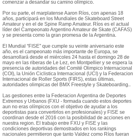
comenzar a desandar su camino olímpico.
Por su parte, el marplatense Aaron Ríos, con apenas 18
años, participará en los Mundiales de Skateboard Street
Amateur y en el de Spine Ramp Amateur. Ríos es el actual
líder del Campeonato Argentino Amateur de Skate (CAFAS)
y se presenta como la gran promesa de la Argentina.
El Mundial “FISE” que cumple su veinte aniversario este
año, es el campeonato más importante de Europa, se
desarrollará desde el miércoles 24 hasta el domingo 28 de
mayo en las riberas de Le Lez, en Montpellier y se espera la
presencia de autoridades del Comité Olimpico Internacional
(COI), la Unión Ciclistica Internacional (UCI) y la Federacion
Internacional de Roller Sports (FIRS), estas últimas,
autoridades olimpicas del BMX Freestyle y Skateboarding..
Las gestiones entre la Federacion Argentina de Deportes
Extremos y Urbanos (FXU - formada cuando estos deportes
aun no eras olímpicos con el objetivo de ayudar a los
deportistas para convertirlos en profesionales) y FISE se
coordinan desde el 2016 con la posibilidad de acciones en
nuestra region. El trabajo entre FXU y FISE y las
condiciones deportivas demostrados en los rankings
nacionales permitieron que tanto Valdez como Ríos fueran