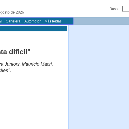
Buscar:
gosto de 2026
l
Cartelera
Automotor
Más leidas
a dificil"
a Juniors, Mauricio Macri,
iles".