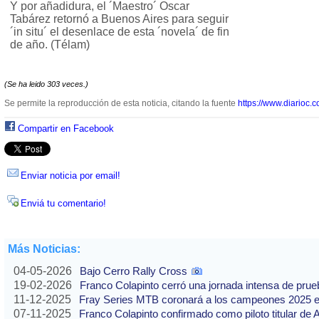
Y por añadidura, el ´Maestro´ Oscar
Tabárez retornó a Buenos Aires para seguir
´in situ´ el desenlace de esta ´novela´ de fin
de año. (Télam)
(Se ha leido 303 veces.)
Se permite la reproducción de esta noticia, citando la fuente
https://www.diarioc.c
Compartir en Facebook
Enviar noticia por email!
Enviá tu comentario!
Más Noticias:
04-05-2026
Bajo Cerro Rally Cross
19-02-2026
Franco Colapinto cerró una jornada intensa de pru
11-12-2025
Fray Series MTB coronará a los campeones 2025 e
07-11-2025
Franco Colapinto confirmado como piloto titular de 