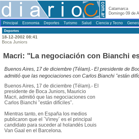
Catamarca
Domingo 09 de A
Principal
Economia
Deportes
Turismo
Salud
Ciencia y Tecno
Genera
Deportes
18-12-2002 08:41
Boca Juniors
Macri: "La negociación con Bianchi est
Buenos Aires, 17 de diciembre (Télam).- El presidente de Boc
admitió que las negociaciones con Carlos Bianchi "están difíc
Buenos Aires, 17 de diciembre (Télam).- El
presidente de Boca Juniors, Mauricio
Macri, admitió que las negociaciones con
Carlos Bianchi "están difíciles".
Mientras tanto, en España los medios
publicaron que el ´Virrey´ es el principal
candidato para suceder al holandés Louis
Van Gaal en el Barcelona.