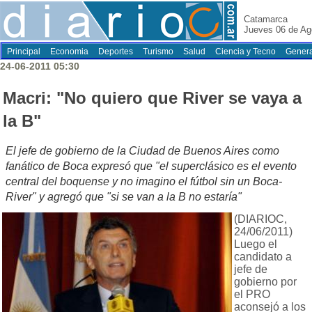
Catamarca
Jueves 06 de Ag
Principal
Economia
Deportes
Turismo
Salud
Ciencia y Tecno
Genera
24-06-2011 05:30
Macri: "No quiero que River se vaya a
la B"
El jefe de gobierno de la Ciudad de Buenos Aires como
fanático de Boca expresó que "el superclásico es el evento
central del boquense y no imagino el fútbol sin un Boca-
River" y agregó que "si se van a la B no estaría"
(DIARIOC,
24/06/2011)
Luego el
candidato a
jefe de
gobierno por
el PRO
aconsejó a los