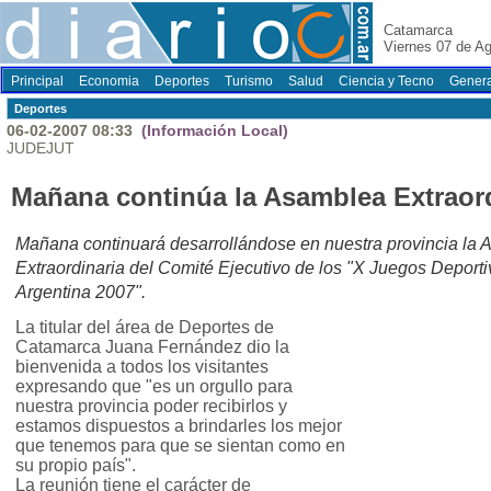
Catamarca
Viernes 07 de A
Principal
Economia
Deportes
Turismo
Salud
Ciencia y Tecno
Genera
Deportes
06-02-2007 08:33
(Información Local)
JUDEJUT
Mañana continúa la Asamblea Extraord
Mañana continuará desarrollándose en nuestra provincia la
Extraordinaria del Comité Ejecutivo de los "X Juegos Deport
Argentina 2007".
La titular del área de Deportes de
Catamarca Juana Fernández dio la
bienvenida a todos los visitantes
expresando que "es un orgullo para
nuestra provincia poder recibirlos y
estamos dispuestos a brindarles los mejor
que tenemos para que se sientan como en
su propio país".
La reunión tiene el carácter de