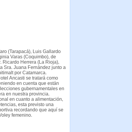
aro (Tarapacá), Luis Gallardo
ginia Varas (Coquimbo), de
r. Ricardo Herrera (La Rioja),
 la Sra. Juana Fernández junto a
uitimalt por Catamarca.
tel Ancasti se tratará como
teniendo en cuenta que están
s elecciones gubernamentales en
ra en nuestra provincia.
onal en cuanto a alimentación,
tencias, esta previsto una
eportiva recordando que aquí se
Voley femenino.