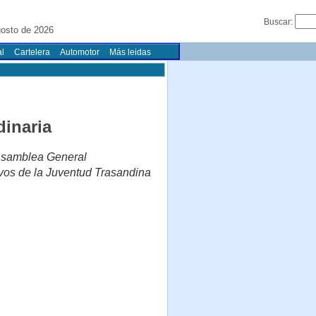
Buscar:
gosto de 2026
l
Cartelera
Automotor
Más leidas
inaria
 Asamblea General
ivos de la Juventud Trasandina