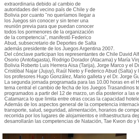
extraordinaria debido al cambio de
autoridades del vecino país de Chile y de
Bolivia por cuanto "no queríamos llegar a
los Juegos sin conocer y sin tener una
reunión previa para que puedan conocer
todos los pormenores de la organización
de la competencia", manifestó Federico
Abud, subsecretario de Deportes de Salta
además presidente de los Juegos Argentina 2007.
Del cónclave participan los representantes de Chile David Alf
Osorio (Antofagasta), Rodrigo Dorador (Atacama) y María Vir
Bolivia Roberto Luis Herrera Aisa (Tarija), Jorge Marco y el D
Cristóbal Najar (Jujuy), Raúl Nieto y Federico Abud (Salta) y
los profesores Hugo González, Mario galleta y el Dr. Jorge G
La segunda jornada programada para las 10.00 horas en el Ho
tema central el cambio de fecha de los Juegos Trasandinos 
programados a partir del 12 de marzo, un día posterior a la
Catamarca lo que limita entre otras cocas la capacidad hotele
Además de los aspectos general de la competencia internaci
transporte, salud, seguridad, alimentación, horarios de compe
recorrida por los lugares de alojamientos e infraestructura d
desarrollarán las competencias de Natación, Tae Kwon do y 