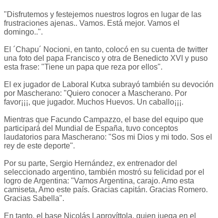
"Disfrutemos y festejemos nuestros logros en lugar de las
frustraciones ajenas.. Vamos. Está mejor. Vamos el
domingo..".
El ´Chapu´ Nocioni, en tanto, colocó en su cuenta de twitter
una foto del papa Francisco y otra de Benedicto XVI y puso
esta frase: "Tiene un papa que reza por ellos".
El ex jugador de Laboral Kutxa subrayó también su devoción
por Mascherano: "Quiero conocer a Mascherano. Por
favor¡¡¡, que jugador. Muchos Huevos. Un caballo¡¡¡.
Mientras que Facundo Campazzo, el base del equipo que
participará del Mundial de España, tuvo conceptos
laudatorios para Mascherano: "Sos mi Dios y mi todo. Sos el
rey de este deporte".
Por su parte, Sergio Hernández, ex entrenador del
seleccionado argentino, también mostró su felicidad por el
logro de Argentina: "Vamos Argentina, carajo. Amo esta
camiseta, Amo este país. Gracias capitán. Gracias Romero.
Gracias Sabella".
En tanto, el base Nicolás Laprovíttola, quien juega en el