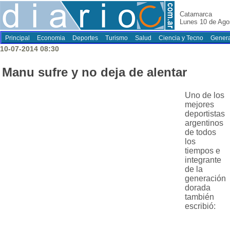
Catamarca
Lunes 10 de Ago
Principal
Economia
Deportes
Turismo
Salud
Ciencia y Tecno
Genera
10-07-2014 08:30
Manu sufre y no deja de alentar
Uno de los
mejores
deportistas
argentinos
de todos
los
tiempos e
integrante
de la
generación
dorada
también
escribió: