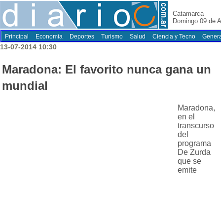
Catamarca
Domingo 09 de A
Principal
Economia
Deportes
Turismo
Salud
Ciencia y Tecno
Genera
13-07-2014 10:30
Maradona: El favorito nunca gana un
mundial
Maradona,
en el
transcurso
del
programa
De Zurda
que se
emite